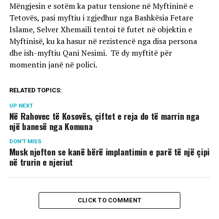
Mëngjesin e sotëm ka patur tensione në Myftininë e
Tetovës, pasi myftiu i zgjedhur nga Bashkësia Fetare
Islame, Selver Xhemaili tentoi të futet në objektin e
Myftinisë, ku ka hasur në rezistencë nga disa persona
dhe ish-myftiu Qani Nesimi. Të dy myftitë për
momentin janë në polici.
RELATED TOPICS:
UP NEXT
Në Rahovec të Kosovës, çiftet e reja do të marrin nga
një banesë nga Komuna
DON'T MISS
Musk njofton se kanë bërë implantimin e parë të një çipi
në trurin e njeriut
CLICK TO COMMENT