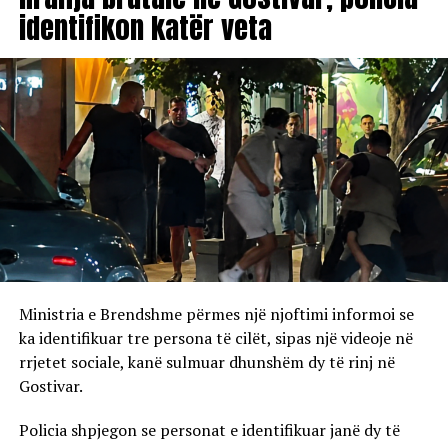
identifikon katër veta
Ministria e Brendshme përmes një njoftimi informoi se
ka identifikuar tre persona të cilët, sipas një videoje në
rrjetet sociale, kanë sulmuar dhunshëm dy të rinj në
Gostivar.
Policia shpjegon se personat e identifikuar janë dy të