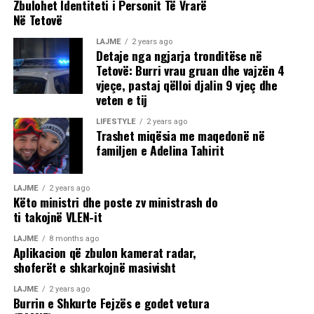
Zbulohet Identiteti i Personit Të Vrarë
Në Tetovë
LAJME
2 years ago
Detaje nga ngjarja tronditëse në
Tetovë: Burri vrau gruan dhe vajzën 4
vjeçe, pastaj qëlloi djalin 9 vjeç dhe
veten e tij
LIFESTYLE
2 years ago
Trashet miqësia me maqedonë në
familjen e Adelina Tahirit
LAJME
2 years ago
Këto ministri dhe poste zv ministrash do
ti takojnë VLEN-it
LAJME
8 months ago
Aplikacion që zbulon kamerat radar,
shoferët e shkarkojnë masivisht
LAJME
2 years ago
Burrin e Shkurte Fejzës e godet vetura