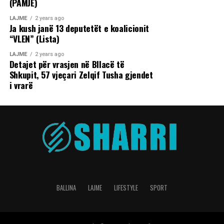
(PAMJE)
LAJME
2 years ago
Ja kush janë 13 deputetët e koalicionit
“VLEN” (Lista)
LAJME
2 years ago
Detajet për vrasjen në Bllacë të
Shkupit, 57 vjeçari Zelqif Tusha gjendet
i vrarë
BALLINA
LAJME
LIFESTYLE
SPORT