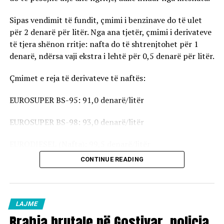
Sipas vendimit të fundit, çmimi i benzinave do të ulet
për 2 denarë për litër. Nga ana tjetër, çmimi i derivateve
të tjera shënon rritje: nafta do të shtrenjtohet për 1
denarë, ndërsa vaji ekstra i lehtë për 0,5 denarë për litër.
Çmimet e reja të derivateve të naftës:
EUROSUPER BS-95: 91,0 denarë/litër
EUROSUPER BS-98: 93,0 denarë/litër
EURODIESEL (Nafta): 99,5 denarë/litër
CONTINUE READING
Vaji ekstra i lehtë (EL-1): 98,5 denarë/litër
Çmimet e reja do të hyjnë në fuqi pas mesnate dhe do të
vlejnë në të gjitha pikat e karburanteve në vend.
LAJME
Rrahja brutale në Gostivar, policia