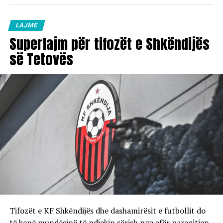
LAJME
Superlajm për tifozët e Shkëndijës
së Tetovës
Tifozët e KF Shkëndijës dhe dashamirësit e futbollit do
të kenë mundësinë të ndjekin sërish nga afër paraqitjen