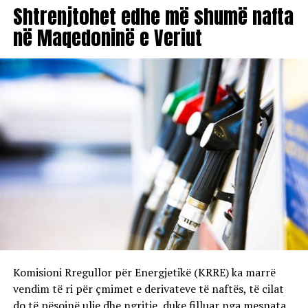
Shtrenjtohet edhe më shumë nafta
në Maqedoninë e Veriut
Komisioni Rregullor për Energjetikë (KRRE) ka marrë
vendim të ri për çmimet e derivateve të naftës, të cilat
do të pësojnë ulje dhe ngritje, duke filluar nga mesnata.