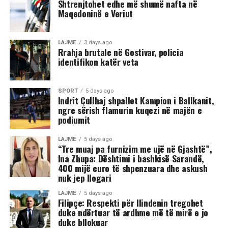
Shtrenjtohet edhe më shumë nafta në
Maqedoninë e Veriut
Sipas informacioneve të publikuara, gjatë rrahjes, njëri
nga djemtë është goditur në pjesën e kokës, pas së cilës
ka rënë në tokë dhe ka mbetur i palëvizshëm.
LAJME
3 days ago
Përkundër faktit se po shtrihej në rrugë, në incizim
Rrahja brutale në Gostivar, policia
identifikon katër veta
shihet se sulmi ka vazhduar me goditje të shumta ndaj
trupit të tij, gjë që ka shkaktuar reagime dhe dënime të
ashpra në rrjetet sociale.(INA)
SPORT
5 days ago
Indrit Çullhaj shpallet Kampion i Ballkanit,
ngre sërish flamurin kuqezi në majën e
podiumit
LAJME
5 days ago
“Tre muaj pa furnizim me ujë në Gjashtë”,
Ina Zhupa: Dështimi i bashkisë Sarandë,
400 mijë euro të shpenzuara dhe askush
nuk jep llogari
LAJME
5 days ago
Filipçe: Respekti për Ilindenin tregohet
duke ndërtuar të ardhme më të mirë e jo
duke bllokuar