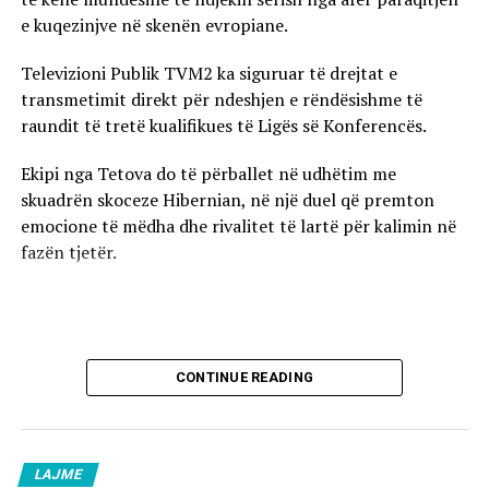
e kuqezinjve në skenën evropiane.
Televizioni Publik TVM2 ka siguruar të drejtat e
transmetimit direkt për ndeshjen e rëndësishme të
raundit të tretë kualifikues të Ligës së Konferencës.
Ekipi nga Tetova do të përballet në udhëtim me
skuadrën skoceze Hibernian, në një duel që premton
emocione të mëdha dhe rivalitet të lartë për kalimin në
fazën tjetër.
CONTINUE READING
LAJME