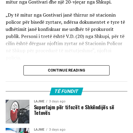
mitur nga Gostivari dhe një 20-vjeçar nga Shkupi.
„Dy të mitur nga Gostivari janë thirrur në stacionin
policor për bisedë zyrtare, ndërsa dokumentet e tyre të
udhëtimit janë konfiskuar me urdhër të prokurorit
publik. Personi i tretë është V.D. (20) nga Shkupi, për të
cilin është dërguar njoftim zyrtar në Stacionin Policor
në Shkup për procedurë të mëtutjeshme“, njoftoi
policia.
Ata theksojnë se ndaj të treve do të zbatohet një
CONTINUE READING
procedurë e përshpejtuar para gjykatës sapo të
kompletohet dokumentacioni i plotë për rastin. Sipas
autoriteteve, sulmi ka ndodhur në orët e para të
TË FUNDIT
mëngjesit të 2 gushtit në rrugën „Borçe Jovanoski“, ku
dy të rinj janë goditur me mjete dhe shkopinj druri.
LAJME
3 days ago
Superlajm për tifozët e Shkëndijës së
Tetovës
Në rrjetet sociale u shfaq një video-incizim shqetësues
nga Gostivari, në të cilin shfaqet një përleshje e ashpër
fizike mes një grupi më të madh të rinjsh.
LAJME
3 days ago