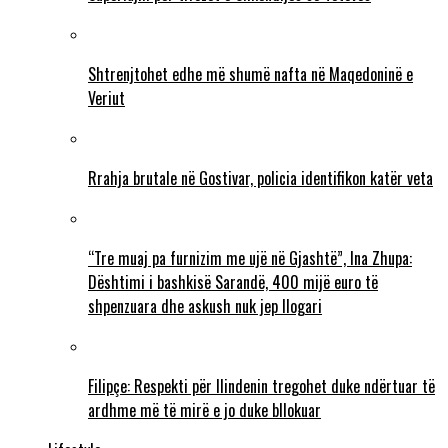
Shtrenjtohet edhe më shumë nafta në Maqedoninë e
Veriut
Rrahja brutale në Gostivar, policia identifikon katër veta
“Tre muaj pa furnizim me ujë në Gjashtë”, Ina Zhupa:
Dështimi i bashkisë Sarandë, 400 mijë euro të
shpenzuara dhe askush nuk jep llogari
Filipçe: Respekti për Ilindenin tregohet duke ndërtuar të
ardhme më të mirë e jo duke bllokuar