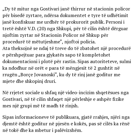
„Dy të mitur nga Gostivari janë thirrur në stacionin policor
për bisedë zyrtare, ndërsa dokumentet e tyre të udhëtimit
janë konfiskuar me urdhër të prokurorit publik. Personi i
tretë është V.D. (20) nga Shkupi, për të cilin është dërguar
njoftim zyrtar në Stacionin Policor në Shkup për
procedurë të mëtutjeshme“, njoftoi policia.
Ata theksojnë se ndaj të treve do të zbatohet një procedurë
e përshpejtuar para gjykatës sapo të kompletohet
dokumentacioni i plotë për rastin. Sipas autoriteteve, sulmi
ka ndodhur në orët e para të mëngjesit të 2 gushtit në
rrugën „Borçe Jovanoski“, ku dy të rinj janë goditur me
mjete dhe shkopinj druri.
Në rrjetet sociale u shfaq një video-incizim shqetësues nga
Gostivari, në të cilin shfaqet një përleshje e ashpër fizike
mes një grupi më të madh të rinjsh.
Sipas informacioneve të publikuara, gjatë rrahjes, njëri nga
djemtë është goditur në pjesën e kokës, pas së cilës ka rënë
në tokë dhe ka mbetur i palëvizshëm.