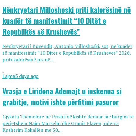
Nënkryetari Milloshoski priti kalorësinë në
kuadër të manifestimit “10 Ditët e
Republikës së Krushevës”
Nënkryetari i Kuvendit, Antonio Milloshoski, sot, në kuadër
të manifestimit “10 Ditët e Republikës së Krushevës” 2026,
priti kalorësinë pranë...
Lajme
5 days ago
Vrasja e Liridona Ademajt u inskenua si
grabitje, motivi ishte përfitimi pasuror
Gjykata Themelore në Prishtinë kishte dënuar me burgim të
përjetshëm Naim Murselin dhe Granit Plavën, ndërsa
Kushtrim Kokallën me 30...