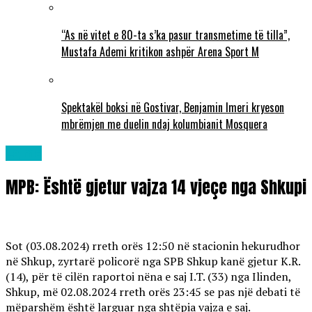
“As në vitet e 80-ta s’ka pasur transmetime të tilla”,
Mustafa Ademi kritikon ashpër Arena Sport M
Spektakël boksi në Gostivar, Benjamin Imeri kryeson
mbrëmjen me duelin ndaj kolumbianit Mosquera
Lajme
MPB: Është gjetur vajza 14 vjeçe nga Shkupi
Sot (03.08.2024) rreth orës 12:50 në stacionin hekurudhor
në Shkup, zyrtarë policorë nga SPB Shkup kanë gjetur K.R.
(14), për të cilën raportoi nëna e saj I.T. (33) nga Ilinden,
Shkup, më 02.08.2024 rreth orës 23:45 se pas një debati të
mëparshëm është larguar nga shtëpia vajza e saj.