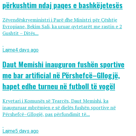
përkushtim ndaj paqes e bashkëjetesës
Zëvendëskryeministri i Parë dhe Ministri për Çështje
Evropiane, Bekim Sali, ka uruar qytetarët me rastin e 2
Gushtit – Ditës...
Lajme
4 days ago
Daut Memishi inauguron fushën sportive
me bar artificial në Përshefcë–Gllogjë,
hapet edhe turneu në futboll të vogël
Kryetari i Komunës së Tearcës, Daut Memishi, ka
inauguruar mbrëmjen e së dielës fushën sportive në
Përshefcë–Gllogjë, pas përfundimit të...
Lajme
5 days ago