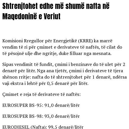
Shtrenjtohet edhe më shumë nafta në
Maqedoninë e Veriut
Komisioni Rregullor për Energjetikë (KRRE) ka marrë
vendim të ri për çmimet e derivateve të naftës, të cilat do
të pësojnë ulje dhe ngritje, duke filluar nga mesnata.
Sipas vendimit të fundit, çmimi i benzinave do të ulet për 2
denarë për litër. Nga ana tjetër, çmimi i derivateve të tjera
shënon rritje: nafta do të shtrenjtohet për 1 denarë, ndërsa
vaji ekstra i lehtë për 0,5 denarë për litër.
Çmimet e reja të derivateve të naftës:
EUROSUPER BS-95: 91,0 denarë/litër
EUROSUPER BS-98: 93,0 denarë/litër
EURODIESEL (Nafta): 99,5 denarë/litër