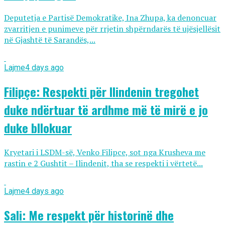
Deputetja e Partisë Demokratike, Ina Zhupa, ka denoncuar
zvarritjen e punimeve për rrjetin shpërndarës të ujësjellësit
në Gjashtë të Sarandës,...
Lajme
4 days ago
Filipçe: Respekti për Ilindenin tregohet
duke ndërtuar të ardhme më të mirë e jo
duke bllokuar
Kryetari i LSDM-së, Venko Filipce, sot nga Krusheva me
rastin e 2 Gushtit – Ilindenit, tha se respekti i vërtetë...
Lajme
4 days ago
Sali: Me respekt për historinë dhe