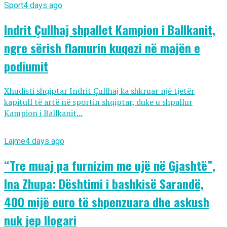
Sport
4 days ago
Indrit Çullhaj shpallet Kampion i Ballkanit,
ngre sërish flamurin kuqezi në majën e
podiumit
Xhudisti shqiptar Indrit Çullhaj ka shkruar një tjetër
kapitull të artë në sportin shqiptar, duke u shpallur
Kampion i Ballkanit...
Lajme
4 days ago
“Tre muaj pa furnizim me ujë në Gjashtë”,
Ina Zhupa: Dështimi i bashkisë Sarandë,
400 mijë euro të shpenzuara dhe askush
nuk jep llogari