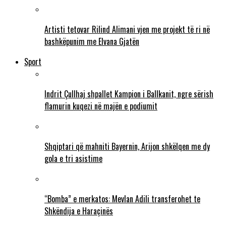
Artisti tetovar Rilind Alimani vjen me projekt të ri në
bashkëpunim me Elvana Gjatën
Sport
Indrit Çullhaj shpallet Kampion i Ballkanit, ngre sërish
flamurin kuqezi në majën e podiumit
Shqiptari që mahniti Bayernin, Arijon shkëlqen me dy
gola e tri asistime
“Bomba” e merkatos: Mevlan Adili transferohet te
Shkëndija e Haraçinës