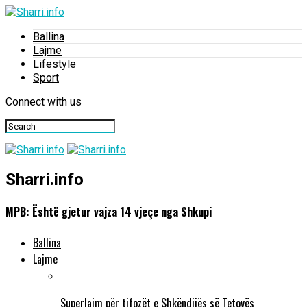
Ballina
Lajme
Lifestyle
Sport
Connect with us
Sharri.info
MPB: Është gjetur vajza 14 vjeçe nga Shkupi
Ballina
Lajme
Superlajm për tifozët e Shkëndijës së Tetovës