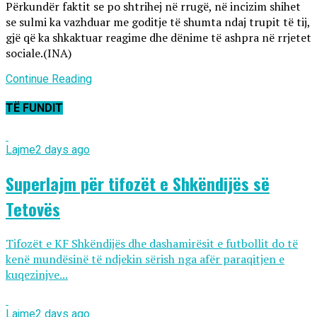
Përkundër faktit se po shtrihej në rrugë, në incizim shihet
se sulmi ka vazhduar me goditje të shumta ndaj trupit të tij,
gjë që ka shkaktuar reagime dhe dënime të ashpra në rrjetet
sociale.(INA)
Continue Reading
TË FUNDIT
Lajme
2 days ago
Superlajm për tifozët e Shkëndijës së
Tetovës
Tifozët e KF Shkëndijës dhe dashamirësit e futbollit do të
kenë mundësinë të ndjekin sërish nga afër paraqitjen e
kuqezinjve...
Lajme
2 days ago