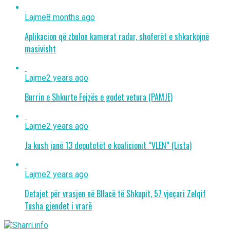
Lajme
8 months ago
Aplikacion që zbulon kamerat radar, shoferët e shkarkojnë
masivisht
Lajme
2 years ago
Burrin e Shkurte Fejzës e godet vetura (PAMJE)
Lajme
2 years ago
Ja kush janë 13 deputetët e koalicionit “VLEN” (Lista)
Lajme
2 years ago
Detajet për vrasjen në Bllacë të Shkupit, 57 vjeçari Zelqif
Tusha gjendet i vrarë