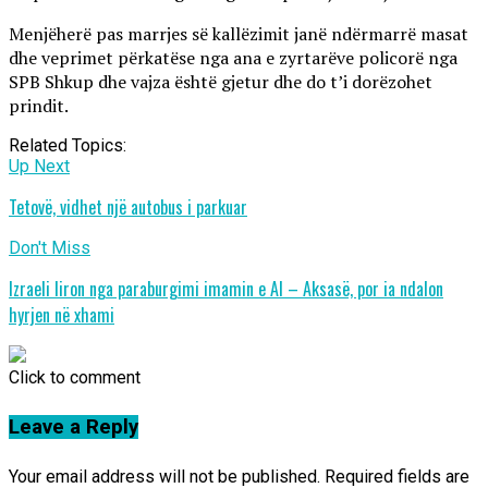
Menjëherë pas marrjes së kallëzimit janë ndërmarrë masat
dhe veprimet përkatëse nga ana e zyrtarëve policorë nga
SPB Shkup dhe vajza është gjetur dhe do t’i dorëzohet
prindit.
Related Topics:
Up Next
Tetovë, vidhet një autobus i parkuar
Don't Miss
Izraeli liron nga paraburgimi imamin e Al – Aksasë, por ia ndalon
hyrjen në xhami
Click to comment
Leave a Reply
Your email address will not be published.
Required fields are