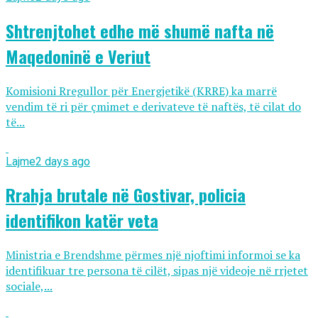
Shtrenjtohet edhe më shumë nafta në
Maqedoninë e Veriut
Komisioni Rregullor për Energjetikë (KRRE) ka marrë
vendim të ri për çmimet e derivateve të naftës, të cilat do
të...
Lajme
2 days ago
Rrahja brutale në Gostivar, policia
identifikon katër veta
Ministria e Brendshme përmes një njoftimi informoi se ka
identifikuar tre persona të cilët, sipas një videoje në rrjetet
sociale,...