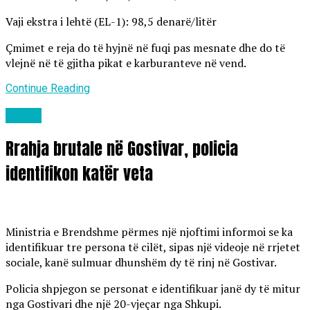
Vaji ekstra i lehtë (EL-1): 98,5 denarë/litër
Çmimet e reja do të hyjnë në fuqi pas mesnate dhe do të
vlejnë në të gjitha pikat e karburanteve në vend.
Continue Reading
Lajme
Rrahja brutale në Gostivar, policia
identifikon katër veta
Ministria e Brendshme përmes një njoftimi informoi se ka
identifikuar tre persona të cilët, sipas një videoje në rrjetet
sociale, kanë sulmuar dhunshëm dy të rinj në Gostivar.
Policia shpjegon se personat e identifikuar janë dy të mitur
nga Gostivari dhe një 20-vjeçar nga Shkupi.