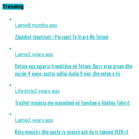
Trending
Lajme
8 months ago
Zbulohet Identiteti i Personit Të Vrarë Në Tetovë
Lajme
2 years ago
Detaje nga ngjarja tronditëse në Tetovë: Burri vrau gruan dhe
vajzën 4 vjeçe, pastaj qëlloi djalin 9 vjeç dhe veten e tij
Lifestyle
2 years ago
Trashet miqësia me maqedonë në familjen e Adelina Tahirit
Lajme
2 years ago
Këto ministri dhe poste zv ministrash do ti takojnë VLEN-it