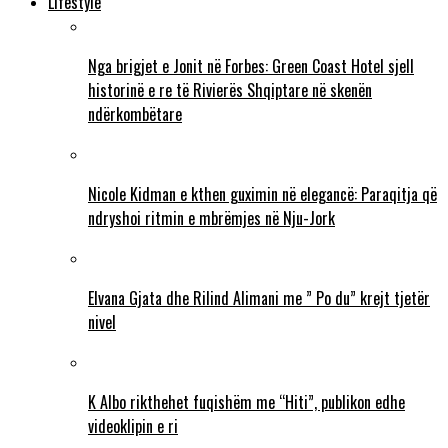
Lifestyle
Nga brigjet e Jonit në Forbes: Green Coast Hotel sjell
historinë e re të Rivierës Shqiptare në skenën
ndërkombëtare
Nicole Kidman e kthen guximin në elegancë: Paraqitja që
ndryshoi ritmin e mbrëmjes në Nju-Jork
Elvana Gjata dhe Rilind Alimani me ” Po du” krejt tjetër
nivel
K Albo rikthehet fuqishëm me “Hiti”, publikon edhe
videoklipin e ri