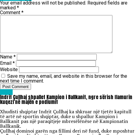
Your email address will not be published.
Required fields are
marked
*
Comment
*
Name
*
Email
*
Website
Save my name, email, and website in this browser for the
next time I comment.
Sport
Indrit Çullhaj shpallet Kampion i Ballkanit, ngre sërish flamurin
kuqezi në majën e podiumit
Xhudisti shqiptar Indrit Çullhaj ka shkruar një tjetër kapitull
të artë në sportin shqiptar, duke u shpallur Kampion i
Ballkanit pas një paraqitjeje mbresëlënëse në Kampionatin
Ballkanik.
Çullhaj dominoi garën nga fillimi deri në fund, duke mposhtur