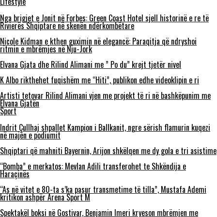
Lifestyle
Nga brigjet e Jonit në Forbes: Green Coast Hotel sjell historinë e re të
Rivierës Shqiptare në skenën ndërkombëtare
Nicole Kidman e kthen guximin në elegancë: Paraqitja që ndryshoi
ritmin e mbrëmjes në Nju-Jork
Elvana Gjata dhe Rilind Alimani me ” Po du” krejt tjetër nivel
K Albo rikthehet fuqishëm me “Hiti”, publikon edhe videoklipin e ri
Artisti tetovar Rilind Alimani vjen me projekt të ri në bashkëpunim me
Elvana Gjatën
Sport
Indrit Çullhaj shpallet Kampion i Ballkanit, ngre sërish flamurin kuqezi
në majën e podiumit
Shqiptari që mahniti Bayernin, Arijon shkëlqen me dy gola e tri asistime
“Bomba” e merkatos: Mevlan Adili transferohet te Shkëndija e
Haraçinës
“As në vitet e 80-ta s’ka pasur transmetime të tilla”, Mustafa Ademi
kritikon ashpër Arena Sport M
Spektakël boksi në Gostivar, Benjamin Imeri kryeson mbrëmjen me