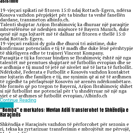
asistime
19-vjeçari spikati në fitoren 15:0 ndaj Rottach-Egern, ndërsa
Kosova vazhdon përpjekjet për ta bindur ta veshë fanellën
dardane, transmeton albinfo.ch.
Talenti shqiptar Arijon Ibrahimoviç ka dhuruar një paraqitje
mbresëlënëse në ndeshjen miqësore të Bayern Munich, duke
qenë një nga lojtarët më të dalluar në fitoren e thellë 15:0
ndaj Rottach-Egern.
19-vjeçari realizoi dy gola dhe dhuroi tri asistime, duke
konfirmuar potencialin e tij të madh dhe duke lënë përshtypje
të shkëlqyera edhe te trajneri Vincent Kompany.
Paraqitja e tij ka forcuar bindjen se Ibrahimoviç është një nga
talentët më premtues shqiptarë në futbollin evropian dhe se
e ardhmja e tij mund të jetë në nivelet më të larta të futbollit.
Ndërkohë, Federata e Futbollit e Kosovës vazhdon kontaktet
me lojtarin dhe familjen e tij, me synimin që ai në të ardhmen
të zgjedhë ta përfaqësojë Kosovën në arenën ndërkombëtare.
Me formën që po tregon te Bayerni, Arijon Ibrahimoviç shihet
si një futbollist me potencial për t’u shndërruar në një nga
yjet e së ardhmes së futbollit evropian./Albinfo.ch
Continue Reading
Lajme
“Bomba” e merkatos: Mevlan Adili transferohet te Shkëndija e
Haraçinës
Shkëndija e Haraçinës vazhdon të përforcohet për sezonin e
ri, teksa ka zyrtarizuar transferimin e mbrojtësit me përvojë,