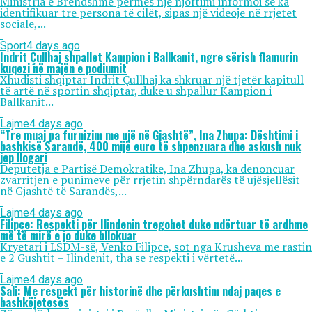
Ministria e Brendshme përmes një njoftimi informoi se ka
identifikuar tre persona të cilët, sipas një videoje në rrjetet
sociale,...
Sport
4 days ago
Indrit Çullhaj shpallet Kampion i Ballkanit, ngre sërish flamurin
kuqezi në majën e podiumit
Xhudisti shqiptar Indrit Çullhaj ka shkruar një tjetër kapitull
të artë në sportin shqiptar, duke u shpallur Kampion i
Ballkanit...
Lajme
4 days ago
“Tre muaj pa furnizim me ujë në Gjashtë”, Ina Zhupa: Dështimi i
bashkisë Sarandë, 400 mijë euro të shpenzuara dhe askush nuk
jep llogari
Deputetja e Partisë Demokratike, Ina Zhupa, ka denoncuar
zvarritjen e punimeve për rrjetin shpërndarës të ujësjellësit
në Gjashtë të Sarandës,...
Lajme
4 days ago
Filipçe: Respekti për Ilindenin tregohet duke ndërtuar të ardhme
më të mirë e jo duke bllokuar
Kryetari i LSDM-së, Venko Filipce, sot nga Krusheva me rastin
e 2 Gushtit – Ilindenit, tha se respekti i vërtetë...
Lajme
4 days ago
Sali: Me respekt për historinë dhe përkushtim ndaj paqes e
bashkëjetesës