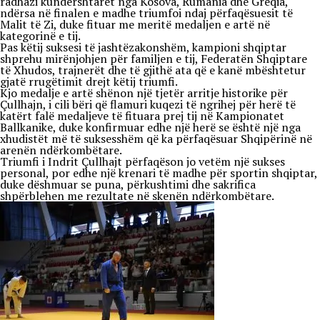
radhazi kundërshtarët nga Kosova, Rumania dhe Greqia,
ndërsa në finalen e madhe triumfoi ndaj përfaqësuesit të
Malit të Zi, duke fituar me meritë medaljen e artë në
kategorinë e tij.
Pas këtij suksesi të jashtëzakonshëm, kampioni shqiptar
shprehu mirënjohjen për familjen e tij, Federatën Shqiptare
të Xhudos, trajnerët dhe të gjithë ata që e kanë mbështetur
gjatë rrugëtimit drejt këtij triumfi.
Kjo medalje e artë shënon një tjetër arritje historike për
Çullhajn, i cili bëri që flamuri kuqezi të ngrihej për herë të
katërt falë medaljeve të fituara prej tij në Kampionatet
Ballkanike, duke konfirmuar edhe një herë se është një nga
xhudistët më të suksesshëm që ka përfaqësuar Shqipërinë në
arenën ndërkombëtare.
Triumfi i Indrit Çullhajt përfaqëson jo vetëm një sukses
personal, por edhe një krenari të madhe për sportin shqiptar,
duke dëshmuar se puna, përkushtimi dhe sakrifica
shpërblehen me rezultate në skenën ndërkombëtare.