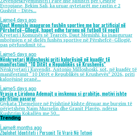
Zëvendëskryeministri i Parë dhe Ministri për Çështje
Evropiane, Bekim Sali, ka uruar qytetarët me rastin e 2
Gushtit – Ditës...
Lajme
4 days ago
Daut Memishi inauguron fushën sportive me bar artificial në
Përshefcë–Gllogjë, hapet edhe turneu në futboll të vogël
Kryetari i Komunës së Tearcës, Daut Memishi, ka inauguruar
mbrëmjen e së dielës fushën sportive në Përshefcë–Gllogjë,
pas përfundimit të...
Lajme
5 days ago
Nënkryetari Milloshoski priti kalorësinë në kuadër të
manifestimit “10 Ditët e Republikës së Krushevës”
Nënkryetari i Kuvendit, Antonio Milloshoski, sot, në kuadër të
manifestimit “10 Ditët e Republikës së Krushevës” 2026, priti
kalorësinë pranë...
Lajme
5 days ago
Vrasja e Liridona Ademajt u inskenua si grabitje, motivi ishte
përfitimi pasuror
Gjykata Themelore në Prishtinë kishte dënuar me burgim të
përjetshëm Naim Murselin dhe Granit Plavën, ndërsa
Kushtrim Kokallën me 30...
Trending
Lajme
8 months ago
Zbulohet Identiteti i Personit Të Vrarë Në Tetovë