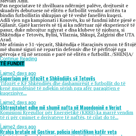
Mevlan Adili.
Pas negociatave të zhvilluara ndërmjet palëve, drejtuesit e
skuadrës debutuese në elitën e futbollit vendor arritën ta
bindin futbollistin shkupjan që të veshë fanellën kuqezi.
Adili vjen nga kampionati i Kosovës, ku së fundmi ishte pjesë e
Gjilanit. Gjatë karrierës së tij ai ka ndërtuar një eksperiencë të
pasur, duke mbrojtur ngjyrat e disa klubeve të njohura, si
Shkëndija e Tetovës, Bylisi, Vllaznia, Shkupi, Žalgirisi dhe UTA
Arad.
Me afrimin e 31-vjeçarit, Shkëndija e Haraçinës synon të fitojë
më shumë siguri në repartin defensiv dhe të përfitojë nga
përvoja e tij në sezonin e parë në elitën e futbollit. /SHENJA/
Continue Reading
TË FUNDIT
Lajme
2 days ago
Superlajm për tifozët e Shkëndijës së Tetovës
Tifozët e KF Shkëndijës dhe dashamirësit e futbollit do të
kenë mundësinë të ndjekin sërish nga afër paraqitjen e
kuqezinjve...
Lajme
2 days ago
Shtrenjtohet edhe më shumë nafta në Maqedoninë e Veriut
Komisioni Rregullor për Energjetikë (KRRE) ka marrë vendim
të ri për çmimet e derivateve të naftës, të cilat do të...
Lajme
2 days ago
Rrahja brutale në Gostivar, policia identifikon katër veta