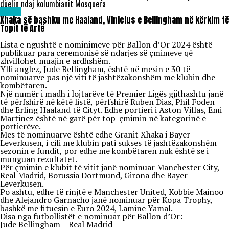
duelin ndaj kolumbianit Mosquera
Sport
Xhaka së bashku me Haaland, Vinicius e Bellingham në kërkim të
Topit të Artë
Lista e ngushtë e nominimeve për Ballon d’Or 2024 është
publikuar para ceremonisë së ndarjes së çmimeve që
zhvillohet muajin e ardhshëm.
Ylli anglez, Jude Bellingham, është në mesin e 30 të
nominuarve pas një viti të jashtëzakonshëm me klubin dhe
kombëtaren.
Një numër i madh i lojtarëve të Premier Ligës gjithashtu janë
të përfshirë në këtë listë, përfshirë Ruben Dias, Phil Foden
dhe Erling Haaland të Cityt. Edhe portieri i Aston Villas, Emi
Martinez është në garë për top-çmimin në kategorinë e
portierëve.
Mes të nominuarve është edhe Granit Xhaka i Bayer
Leverkusen, i cili me klubin pati sukses të jashtëzakonshëm
sezonin e fundit, por edhe me kombëtaren nuk është se i
munguan rezultatet.
Për çmimin e klubit të vitit janë nominuar Manchester City,
Real Madrid, Borussia Dortmund, Girona dhe Bayer
Leverkusen.
Po ashtu, edhe të rinjtë e Manchester United, Kobbie Mainoo
dhe Alejandro Garnacho janë nominuar për Kopa Trophy,
bashkë me fituesin e Euro 2024, Lamine Yamal.
Disa nga futbollistët e nominuar për Ballon d’Or:
Jude Bellingham – Real Madrid