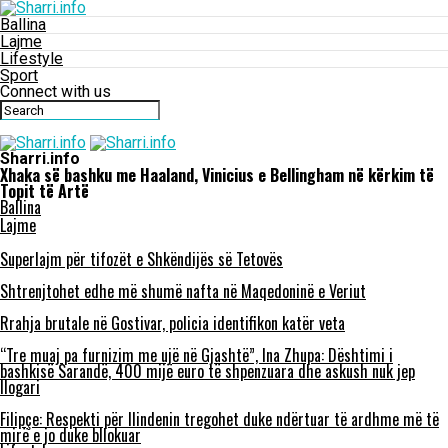
Ballina
Lajme
Lifestyle
Sport
Connect with us
Sharri.info
Xhaka së bashku me Haaland, Vinicius e Bellingham në kërkim të
Topit të Artë
Ballina
Lajme
Superlajm për tifozët e Shkëndijës së Tetovës
Shtrenjtohet edhe më shumë nafta në Maqedoninë e Veriut
Rrahja brutale në Gostivar, policia identifikon katër veta
“Tre muaj pa furnizim me ujë në Gjashtë”, Ina Zhupa: Dështimi i
bashkisë Sarandë, 400 mijë euro të shpenzuara dhe askush nuk jep
llogari
Filipçe: Respekti për Ilindenin tregohet duke ndërtuar të ardhme më të
mirë e jo duke bllokuar