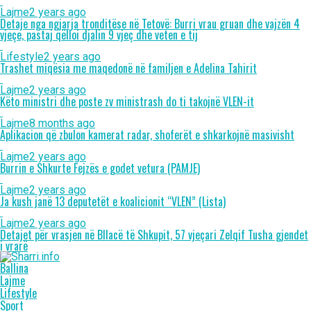
Lajme
2 years ago
Detaje nga ngjarja tronditëse në Tetovë: Burri vrau gruan dhe vajzën 4
vjeçe, pastaj qëlloi djalin 9 vjeç dhe veten e tij
Lifestyle
2 years ago
Trashet miqësia me maqedonë në familjen e Adelina Tahirit
Lajme
2 years ago
Këto ministri dhe poste zv ministrash do ti takojnë VLEN-it
Lajme
8 months ago
Aplikacion që zbulon kamerat radar, shoferët e shkarkojnë masivisht
Lajme
2 years ago
Burrin e Shkurte Fejzës e godet vetura (PAMJE)
Lajme
2 years ago
Ja kush janë 13 deputetët e koalicionit “VLEN” (Lista)
Lajme
2 years ago
Detajet për vrasjen në Bllacë të Shkupit, 57 vjeçari Zelqif Tusha gjendet
i vrarë
Ballina
Lajme
Lifestyle
Sport