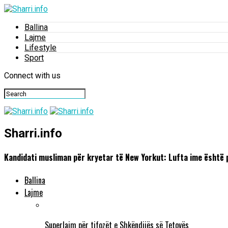
Ballina
Lajme
Lifestyle
Sport
Connect with us
Sharri.info
Kandidati musliman për kryetar të New Yorkut: Lufta ime është p
Ballina
Lajme
Superlajm për tifozët e Shkëndijës së Tetovës