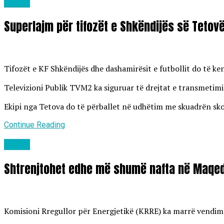
Lajme
Superlajm për tifozët e Shkëndijës së Tetov
Tifozët e KF Shkëndijës dhe dashamirësit e futbollit do të k
Televizioni Publik TVM2 ka siguruar të drejtat e transmetimit
Ekipi nga Tetova do të përballet në udhëtim me skuadrën skoc
Continue Reading
Lajme
Shtrenjtohet edhe më shumë nafta në Maqed
Komisioni Rregullor për Energjetikë (KRRE) ka marrë vendim të