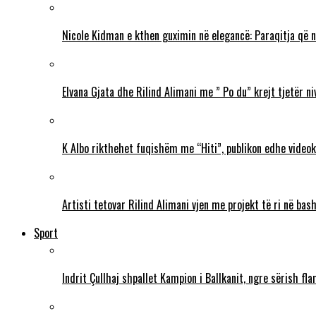
Nicole Kidman e kthen guximin në elegancë: Paraqitja që 
Elvana Gjata dhe Rilind Alimani me ” Po du” krejt tjetër ni
K Albo rikthehet fuqishëm me “Hiti”, publikon edhe videokl
Artisti tetovar Rilind Alimani vjen me projekt të ri në ba
Sport
Indrit Çullhaj shpallet Kampion i Ballkanit, ngre sërish f