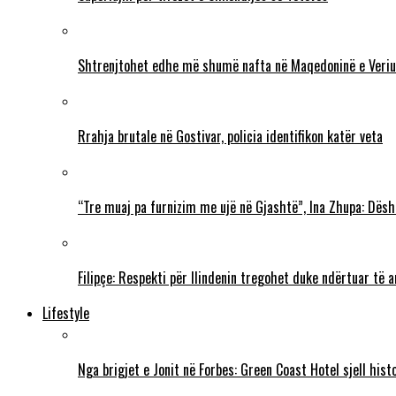
Shtrenjtohet edhe më shumë nafta në Maqedoninë e Veriu
Rrahja brutale në Gostivar, policia identifikon katër veta
“Tre muaj pa furnizim me ujë në Gjashtë”, Ina Zhupa: Dësh
Filipçe: Respekti për Ilindenin tregohet duke ndërtuar të
Lifestyle
Nga brigjet e Jonit në Forbes: Green Coast Hotel sjell his