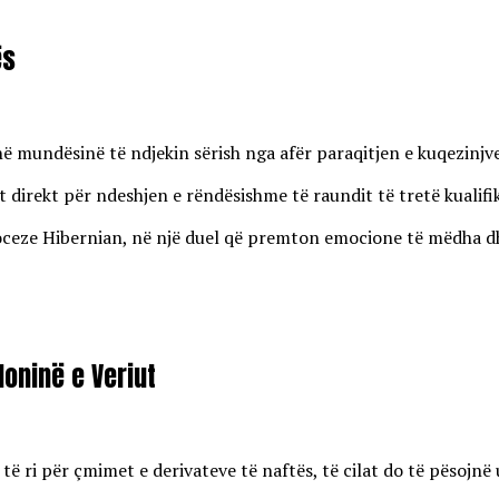
ës
enë mundësinë të ndjekin sërish nga afër paraqitjen e kuqezinj
 direkt për ndeshjen e rëndësishme të raundit të tretë kualifi
eze Hibernian, në një duel që premton emocione të mëdha dhe r
oninë e Veriut
 ri për çmimet e derivateve të naftës, të cilat do të pësojnë u