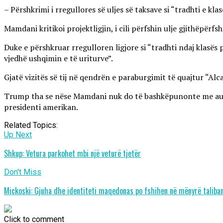
– Përshkrimi i rregullores së uljes së taksave si “tradhti e kl
Mamdani kritikoi projektligjin, i cili përfshin ulje gjithëpërf
Duke e përshkruar rregulloren ligjore si “tradhti ndaj klasë
vjedhë ushqimin e të uriturve”.
Gjatë vizitës së tij në qendrën e paraburgimit të quajtur “A
Trump tha se nëse Mamdani nuk do të bashkëpunonte me autor
presidenti amerikan.
Related Topics:
Up Next
Shkup: Vetura parkohet mbi një veturë tjetër
Don't Miss
Mickoski: Gjuha dhe identiteti maqedonas po fshihen në mënyrë taliba
Click to comment