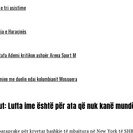
 e tri asistime
ja e Haraçinës
stafa Ademi kritikon ashpër Arena Sport M
ëmjen me duelin ndaj kolumbianit Mosquera
t: Lufta ime është për ata që nuk kanë mundës
t paraprake për kryetar bashkie të mbajtura në New York të S