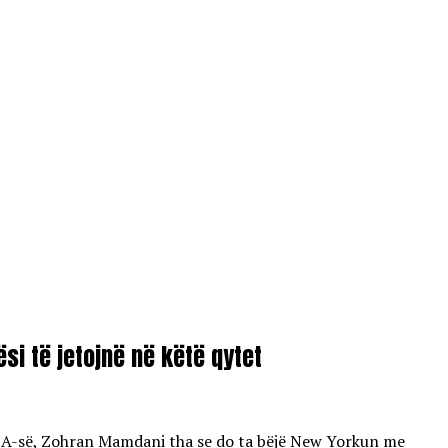
i të jetojnë në këtë qytet
HBA-së, Zohran Mamdani tha se do ta bëjë New Yorkun me