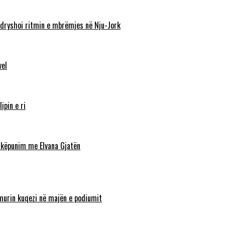
ndryshoi ritmin e mbrëmjes në Nju-Jork
vel
ipin e ri
shkëpunim me Elvana Gjatën
lamurin kuqezi në majën e podiumit