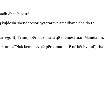
madh dhe i bukur”.
eq kujdesin shëndetësor qytetarëve amerikanë dhe do të
e parregullt, Trump bëri deklarata që shënjestruan Mamdanin.
ortonin. “Nuk kemi nevojë për komunistë në këtë vend”, tha