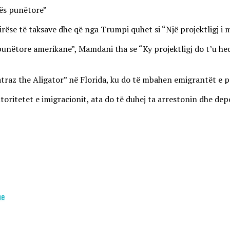
asës punëtore”
shirëse të taksave dhe që nga Trumpi quhet si “Një projektligj i 
s punëtore amerikane”, Mamdani tha se “Ky projektligj do t’u h
lcatraz the Aligator” në Florida, ku do të mbahen emigrantët 
itetet e imigracionit, ata do të duhej ta arrestonin dhe dep
ne