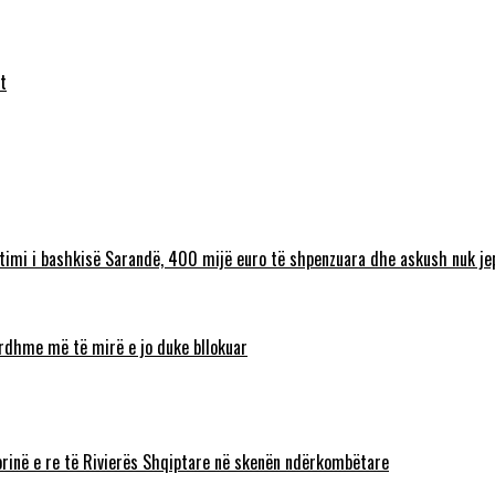
t
timi i bashkisë Sarandë, 400 mijë euro të shpenzuara dhe askush nuk jep
 ardhme më të mirë e jo duke bllokuar
torinë e re të Rivierës Shqiptare në skenën ndërkombëtare