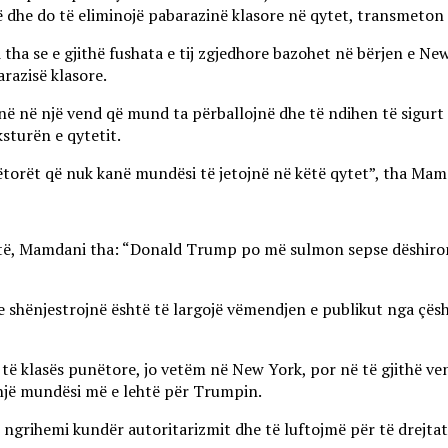
 dhe do të eliminojë pabarazinë klasore në qytet, transmeton
tha se e gjithë fushata e tij zgjedhore bazohet në bërjen e N
razisë klasore.
tojnë në një vend që mund ta përballojnë dhe të ndihen të sigur
sturën e qytetit.
ëtorët që nuk kanë mundësi të jetojnë në këtë qytet”, tha Mam
 atë, Mamdani tha: “Donald Trump po më sulmon sepse dëshiron 
hënjestrojnë është të largojë vëmendjen e publikut nga çështje 
 të klasës punëtore, jo vetëm në New York, por në të gjithë v
ë një mundësi më e lehtë për Trumpin.
ë ngrihemi kundër autoritarizmit dhe të luftojmë për të drejt