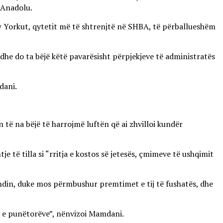
 Anadolu.
ew Yorkut, qytetit më të shtrenjtë në SHBA, të përballueshëm
t dhe do ta bëjë këtë pavarësisht përpjekjeve të administratës
dani.
të na bëjë të harrojmë luftën që ai zhvilloi kundër
të tilla si “rritja e kostos së jetesës, çmimeve të ushqimit
endin, duke mos përmbushur premtimet e tij të fushatës, dhe
at e punëtorëve”, nënvizoi Mamdani.