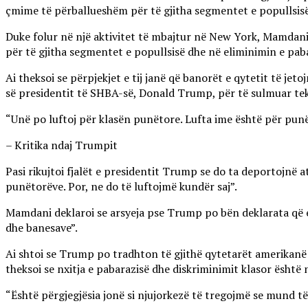
çmime të përballueshëm për të gjitha segmentet e popullsisë
Duke folur në një aktivitet të mbajtur në New York, Mamdani 
për të gjitha segmentet e popullsisë dhe në eliminimin e paba
Ai theksoi se përpjekjet e tij janë që banorët e qytetit të je
së presidentit të SHBA-së, Donald Trump, për të sulmuar tek
“Unë po luftoj për klasën punëtore. Lufta ime është për pun
– Kritika ndaj Trumpit
Pasi rikujtoi fjalët e presidentit Trump se do ta deportojnë
punëtorëve. Por, ne do të luftojmë kundër saj”.
Mamdani deklaroi se arsyeja pse Trump po bën deklarata që e s
dhe banesave”.
Ai shtoi se Trump po tradhton të gjithë qytetarët amerikanë
theksoi se nxitja e pabarazisë dhe diskriminimit klasor ësht
“Është përgjegjësia jonë si njujorkezë të tregojmë se mund t