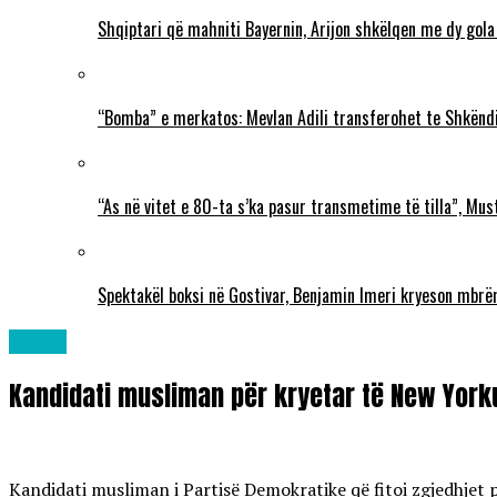
Shqiptari që mahniti Bayernin, Arijon shkëlqen me dy gola
“Bomba” e merkatos: Mevlan Adili transferohet te Shkëndi
“As në vitet e 80-ta s’ka pasur transmetime të tilla”, Mu
Spektakël boksi në Gostivar, Benjamin Imeri kryeson mbr
Lajme
Kandidati musliman për kryetar të New Yorku
Kandidati musliman i Partisë Demokratike që fitoi zgjedhje