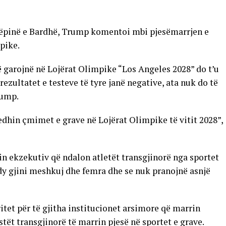
ëpinë e Bardhë, Trump komentoi mbi pjesëmarrjen e
pike.
të garojnë në Lojërat Olimpike “Los Angeles 2028” do t’u
rezultatet e testeve të tyre janë negative, ata nuk do të
rump.
jedhin çmimet e grave në Lojërat Olimpike të vitit 2028”,
n ekzekutiv që ndalon atletët transgjinorë nga sportet
 dy gjini meshkuj dhe femra dhe se nuk pranojnë asnjë
itet për të gjitha institucionet arsimore që marrin
stët transgjinorë të marrin pjesë në sportet e grave.