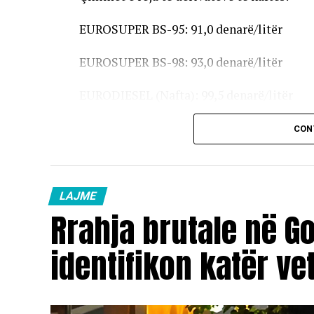
EUROSUPER BS-95: 91,0 denarë/litër
EUROSUPER BS-98: 93,0 denarë/litër
EURODIESEL (Nafta): 99,5 denarë/litër
Vaji ekstra i lehtë (EL-1): 98,5 denarë/litër
CON
Çmimet e reja do të hyjnë në fuqi pas mesn
karburanteve në vend.
LAJME
Rrahja brutale në Go
identifikon katër ve