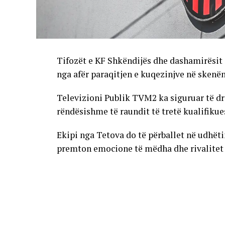
Tifozët e KF Shkëndijës dhe dashamirësit 
nga afër paraqitjen e kuqezinjve në skenë
Televizioni Publik TVM2 ka siguruar të dr
rëndësishme të raundit të tretë kualifikue
Ekipi nga Tetova do të përballet në udhët
premton emocione të mëdha dhe rivalitet të