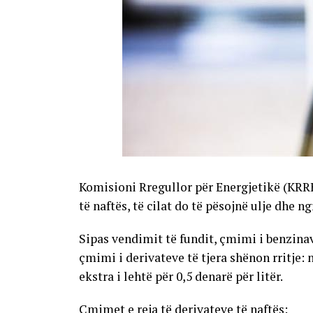
Komisioni Rregullor për Energjetikë (KRR
të naftës, të cilat do të pësojnë ulje dhe n
Sipas vendimit të fundit, çmimi i benzinave
çmimi i derivateve të tjera shënon rritje: 
ekstra i lehtë për 0,5 denarë për litër.
Çmimet e reja të derivateve të naftës: