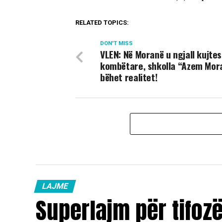
RELATED TOPICS:
DON'T MISS
VLEN: Në Moranë u ngjall kujte
kombëtare, shkolla “Azem Mor
bëhet realitet!
LAJME
Superlajm për tifoz