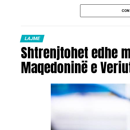
CON
LAJME
Shtrenjtohet edhe 
Maqedoninë e Veriu