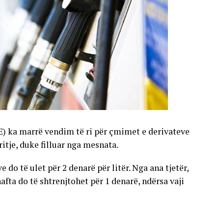
E) ka marrë vendim të ri për çmimet e derivateve
gritje, duke filluar nga mesnata.
 do të ulet për 2 denarë për litër. Nga ana tjetër,
nafta do të shtrenjtohet për 1 denarë, ndërsa vaji