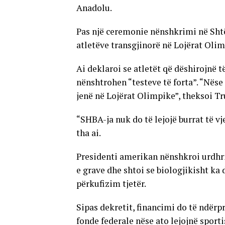
Anadolu.
Pas një ceremonie nënshkrimi në Sht
atletëve transgjinorë në Lojërat Olim
Ai deklaroi se atletët që dëshirojnë 
nënshtrohen “testeve të forta”. “Nëse 
jenë në Lojërat Olimpike”, theksoi T
“SHBA-ja nuk do të lejojë burrat të v
tha ai.
Presidenti amerikan nënshkroi urdhri
e grave dhe shtoi se biologjikisht ka
përkufizim tjetër.
Sipas dekretit, financimi do të ndërpr
fonde federale nëse ato lejojnë sporti