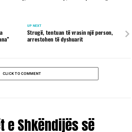
UP NEXT
sa
Strugë, tentuan të vrasin një person,
ana”
arrestohen të dyshuarit
CLICK TO COMMENT
ët e Shkëndijës së