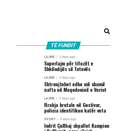
TË FUNDIT
LAJME
2 days ago
Superlajm për tifozët e
Shkëndijës së Tetovës
LAJME
2 days ago
Shtrenjtohet edhe më shumë
nafta në Maqedoninë e Veriut
LAJME
2 days ago
Rrahja brutale në Gostivar,
policia identifikon katër veta
SPORT
4 days ago
Indrit Çullhaj shpallet Kampion