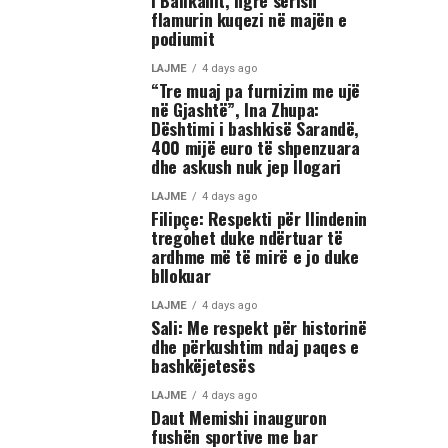
i Ballkanit, ngre sërish
flamurin kuqezi në majën e
podiumit
LAJME
4 days ago
“Tre muaj pa furnizim me ujë
në Gjashtë”, Ina Zhupa:
Dështimi i bashkisë Sarandë,
400 mijë euro të shpenzuara
dhe askush nuk jep llogari
LAJME
4 days ago
Filipçe: Respekti për Ilindenin
tregohet duke ndërtuar të
ardhme më të mirë e jo duke
bllokuar
LAJME
4 days ago
Sali: Me respekt për historinë
dhe përkushtim ndaj paqes e
bashkëjetesës
LAJME
4 days ago
Daut Memishi inauguron
fushën sportive me bar