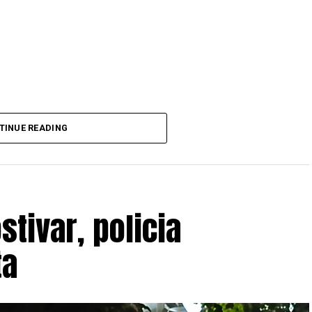
TINUE READING
ate dhe do të vlejnë në të gjitha pikat e
stivar, policia
ta