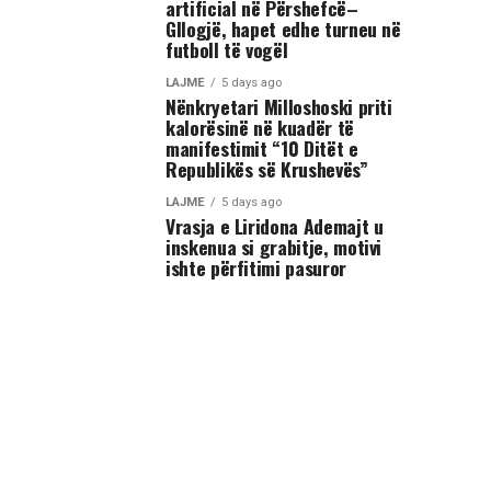
artificial në Përshefcë–
Gllogjë, hapet edhe turneu në
futboll të vogël
LAJME
5 days ago
Nënkryetari Milloshoski priti
kalorësinë në kuadër të
manifestimit “10 Ditët e
Republikës së Krushevës”
LAJME
5 days ago
Vrasja e Liridona Ademajt u
inskenua si grabitje, motivi
ishte përfitimi pasuror