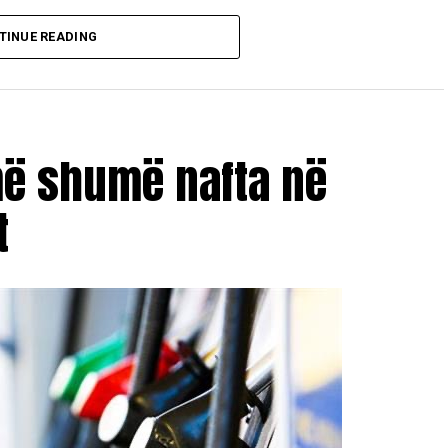
TINUE READING
më shumë nafta në
t