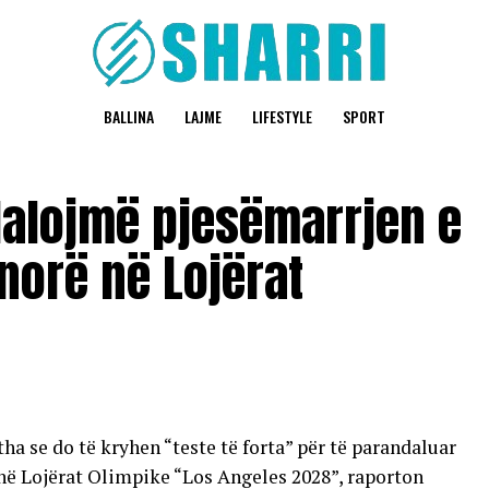
BALLINA
LAJME
LIFESTYLE
SPORT
dalojmë pjesëmarrjen e
norë në Lojërat
a se do të kryhen “teste të forta” për të parandaluar
 në Lojërat Olimpike “Los Angeles 2028”, raporton