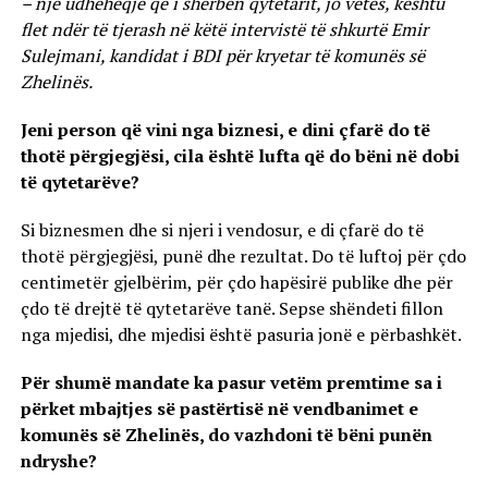
– një udhëheqje që i shërben qytetarit, jo vetes, kështu
flet ndër të tjerash në këtë intervistë të shkurtë Emir
Sulejmani, kandidat i BDI për kryetar të komunës së
Zhelinës.
Jeni person që vini nga biznesi, e dini çfarë do të
thotë përgjegjësi, cila është lufta që do bëni në dobi
të qytetarëve?
Si biznesmen dhe si njeri i vendosur, e di çfarë do të
thotë përgjegjësi, punë dhe rezultat. Do të luftoj për çdo
centimetër gjelbërim, për çdo hapësirë publike dhe për
çdo të drejtë të qytetarëve tanë. Sepse shëndeti fillon
nga mjedisi, dhe mjedisi është pasuria jonë e përbashkët.
Për shumë mandate ka pasur vetëm premtime sa i
përket mbajtjes së pastërtisë në vendbanimet e
komunës së Zhelinës, do vazhdoni të bëni punën
ndryshe?