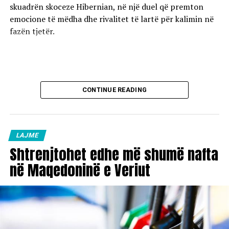
skuadrën skoceze Hibernian, në një duel që premton
emocione të mëdha dhe rivalitet të lartë për kalimin në
fazën tjetër.
CONTINUE READING
LAJME
Shtrenjtohet edhe më shumë nafta
në Maqedoninë e Veriut