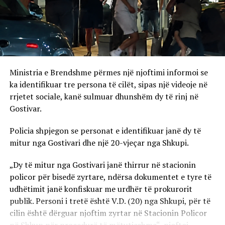
Ministria e Brendshme përmes një njoftimi informoi se
ka identifikuar tre persona të cilët, sipas një videoje në
rrjetet sociale, kanë sulmuar dhunshëm dy të rinj në
Gostivar.
Policia shpjegon se personat e identifikuar janë dy të
mitur nga Gostivari dhe një 20-vjeçar nga Shkupi.
„Dy të mitur nga Gostivari janë thirrur në stacionin
policor për bisedë zyrtare, ndërsa dokumentet e tyre të
udhëtimit janë konfiskuar me urdhër të prokurorit
publik. Personi i tretë është V.D. (20) nga Shkupi, për të
cilin është dërguar njoftim zyrtar në Stacionin Policor