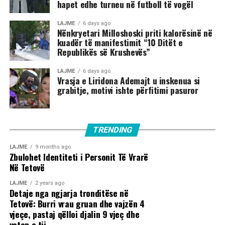
hapet edhe turneu në futboll të vogël
LAJME
6 days ago
Nënkryetari Milloshoski priti kalorësinë në
kuadër të manifestimit “10 Ditët e
Republikës së Krushevës”
LAJME
6 days ago
Vrasja e Liridona Ademajt u inskenua si
grabitje, motivi ishte përfitimi pasuror
TRENDING
LAJME
9 months ago
Zbulohet Identiteti i Personit Të Vrarë
Në Tetovë
LAJME
2 years ago
Detaje nga ngjarja tronditëse në
Tetovë: Burri vrau gruan dhe vajzën 4
vjeçe, pastaj qëlloi djalin 9 vjeç dhe
veten e tij