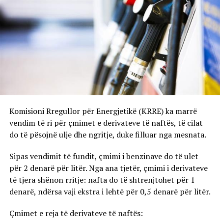
Komisioni Rregullor për Energjetikë (KRRE) ka marrë
vendim të ri për çmimet e derivateve të naftës, të cilat
do të pësojnë ulje dhe ngritje, duke filluar nga mesnata.
Sipas vendimit të fundit, çmimi i benzinave do të ulet
për 2 denarë për litër. Nga ana tjetër, çmimi i derivateve
të tjera shënon rritje: nafta do të shtrenjtohet për 1
denarë, ndërsa vaji ekstra i lehtë për 0,5 denarë për litër.
Çmimet e reja të derivateve të naftës: