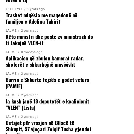
LIFESTYLE
2 years ago
Trashet miqësia me maqedonë në
familjen e Adelina Tahirit
LAJME
2 years ago
Këto ministri dhe poste zv ministrash do
ti takojnë VLEN-it
LAJME
8 months ago
Aplikacion që zbulon kamerat radar,
shoferët e shkarkojnë masivisht
LAJME
2 years ago
Burrin e Shkurte Fejzës e godet vetura
(PAMJE)
LAJME
2 years ago
Ja kush janë 13 deputetët e koalicionit
“VLEN” (Lista)
LAJME
2 years ago
Detajet për vrasjen në Bllacë të
Shkupit, 57 vjeçari Zelqif Tusha gjendet