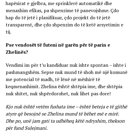
hapësirat e gjelbra, me sprinklerë automatikë dhe
menaxhim efikas, pa shpenzime të panevojshme. Çdo
hap do të jetë i planifikuar, çdo projekt do të jetë
transparent, dhe çdo shpenzim do të ketë arsyetimin e
tij.
Pse vendosët të futeni në garën për të parin e
Zhelinës?
Vendimi im për t’u kandiduar nuk ishte spontan – ishte i
pashmangshëm. Sepse nuk mund të shoh më një komunë
me potencial të madh, të lënë në mëshirë të
keqmenaxhimit. Zhelina është shtëpia ime, dhe shtëpia
nuk shitet, nuk shpërdorohet, nuk lihet pas dore!
Kjo nuk është vetëm fushata ime – është beteja e të gjithë
atyre që besojnë se Zhelina mund të bëhet më e mirë.
Dhe po, unë jam gati ta udhëheq këtë ndryshim, thekson
për fund Sulejmani.