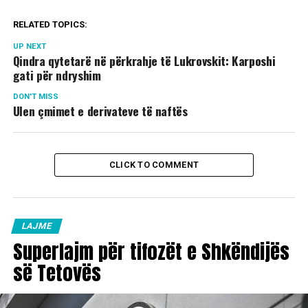
RELATED TOPICS:
UP NEXT
Qindra qytetarë në përkrahje të Lukrovskit: Karposhi
gati për ndryshim
DON'T MISS
Ulen çmimet e derivateve të naftës
CLICK TO COMMENT
LAJME
Superlajm për tifozët e Shkëndijës
së Tetovës