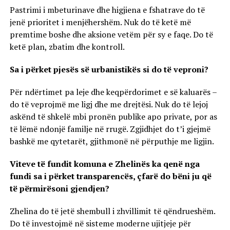
Pastrimi i mbeturinave dhe higjiena e fshatrave do të
jenë prioritet i menjëhershëm. Nuk do të ketë më
premtime boshe dhe aksione vetëm për sy e faqe. Do të
ketë plan, zbatim dhe kontroll.
Sa i përket pjesës së urbanistikës si do të veproni?
Për ndërtimet pa leje dhe keqpërdorimet e së kaluarës –
do të veprojmë me ligj dhe me drejtësi. Nuk do të lejoj
askënd të shkelë mbi pronën publike apo private, por as
të lëmë ndonjë familje në rrugë. Zgjidhjet do t’i gjejmë
bashkë me qytetarët, gjithmonë në përputhje me ligjin.
Viteve të fundit komuna e Zhelinës ka qenë nga
fundi sa i përket transparencës, çfarë do bëni ju që
të përmirësoni gjendjen?
Zhelina do të jetë shembull i zhvillimit të qëndrueshëm.
Do të investojmë në sisteme moderne ujitjeje për