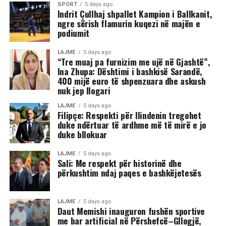
ashpra në rrjetet sociale.(INA)
SPORT
5 days ago
Indrit Çullhaj shpallet Kampion i Ballkanit,
ngre sërish flamurin kuqezi në majën e
podiumit
LAJME
5 days ago
“Tre muaj pa furnizim me ujë në Gjashtë”,
Ina Zhupa: Dështimi i bashkisë Sarandë,
400 mijë euro të shpenzuara dhe askush
nuk jep llogari
LAJME
5 days ago
Filipçe: Respekti për Ilindenin tregohet
duke ndërtuar të ardhme më të mirë e jo
duke bllokuar
LAJME
5 days ago
Sali: Me respekt për historinë dhe
përkushtim ndaj paqes e bashkëjetesës
LAJME
5 days ago
Daut Memishi inauguron fushën sportive
me bar artificial në Përshefcë–Gllogjë,