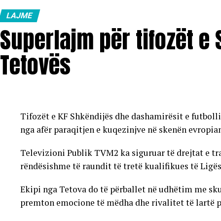
LAJME
Superlajm për tifozët e
Tetovës
Tifozët e KF Shkëndijës dhe dashamirësit e futboll
nga afër paraqitjen e kuqezinjve në skenën evropia
Televizioni Publik TVM2 ka siguruar të drejtat e t
rëndësishme të raundit të tretë kualifikues të Ligë
Ekipi nga Tetova do të përballet në udhëtim me sku
premton emocione të mëdha dhe rivalitet të lartë pë