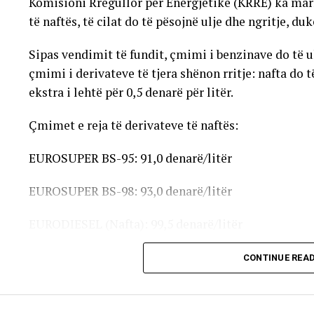
Komisioni Rregullor për Energjetikë (KRRE) ka mar
të naftës, të cilat do të pësojnë ulje dhe ngritje, du
Sipas vendimit të fundit, çmimi i benzinave do të ule
çmimi i derivateve të tjera shënon rritje: nafta do t
ekstra i lehtë për 0,5 denarë për litër.
Çmimet e reja të derivateve të naftës:
EUROSUPER BS-95: 91,0 denarë/litër
EUROSUPER BS-98: 93,0 denarë/litër
EURODIESEL (Nafta): 99,5 denarë/litër
Vaji ekstra i lehtë (EL-1): 98,5 denarë/litër
CONTINUE REA
Çmimet e reja do të hyjnë në fuqi pas mesnate dhe do
karburanteve në vend.