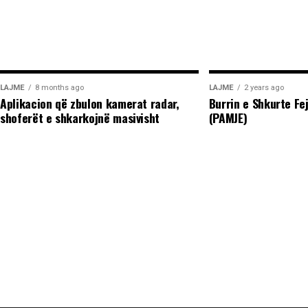
LAJME
8 months ago
LAJME
2 years ago
Aplikacion që zbulon kamerat radar,
Burrin e Shkurte Fe
shoferët e shkarkojnë masivisht
(PAMJE)