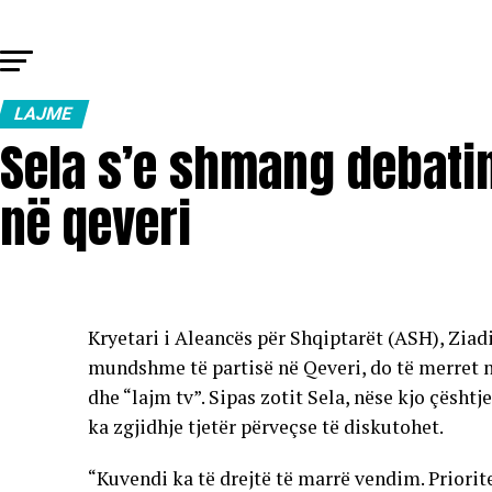
LAJME
Sela s’e shmang debati
në qeveri
Kryetari i Aleancës për Shqiptarët (ASH), Ziad
mundshme të partisë në Qeveri, do të merret n
dhe “lajm tv”. Sipas zotit Sela, nëse kjo çështj
ka zgjidhje tjetër përveçse të diskutohet.
“Kuvendi ka të drejtë të marrë vendim. Priorite