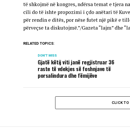
të shkojmë në kongres, ndërsa temat e tjera na
cili do të ishte propozimi i çdo anëtari të Ku
për rendin e ditës, por nëse futet një pikë e til
përveçse ta diskutojmë.”/Gazeta “lajm” dhe “l
RELATED TOPICS:
DON'T MISS
Gjatë këtij viti janë regjistruar 36
raste të vdekjes së foshnjave të
porsalindura dhe fëmijëve
CLICK T