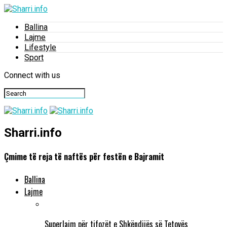
Ballina
Lajme
Lifestyle
Sport
Connect with us
Sharri.info
Çmime të reja të naftës për festën e Bajramit
Ballina
Lajme
Superlajm për tifozët e Shkëndijës së Tetovës