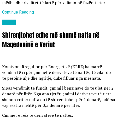
mëdha dhe rivalitet të lartë për kalimin në fazën tjetër.
Continue Reading
Lajme
Shtrenjtohet edhe më shumë nafta në
Maqedoninë e Veriut
Komisioni Rregullor për Energjetikë (KRRE) ka marrë
vendim të ri për çmimet e derivateve të naftës, të cilat do
të pësojnë ulje dhe ngritje, duke filluar nga mesnata.
Sipas vendimit të fundit, çmimi i benzinave do të ulet për 2
denarë për litër. Nga ana tjetër, çmimi i derivateve të tjera
shënon rritje: nafta do të shtrenjtohet për 1 denarë, ndërsa
vaji ekstra i lehtë për 0,5 denarë për litër.
Çmimet e reja të derivateve të naftës: