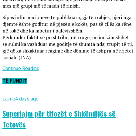
mes një grupi më të madh të rinjsh.
Sipas informacioneve të publikuara, gjatë rrahjes, njëri nga
djemtë është goditur në pjesën e kokës, pas së cilës ka rënë
në tokë dhe ka mbetur i palëvizshëm.
Përkundër faktit se po shtrihej në rrugë, në incizim shihet
se sulmi ka vazhduar me goditje të shumta ndaj trupit të tij,
gjë që ka shkaktuar reagime dhe dënime të ashpra në rrjetet
sociale.(INA)
Continue Reading
TË FUNDIT
Lajme
4 days ago
Superlajm për tifozët e Shkëndijës së
Tetovës