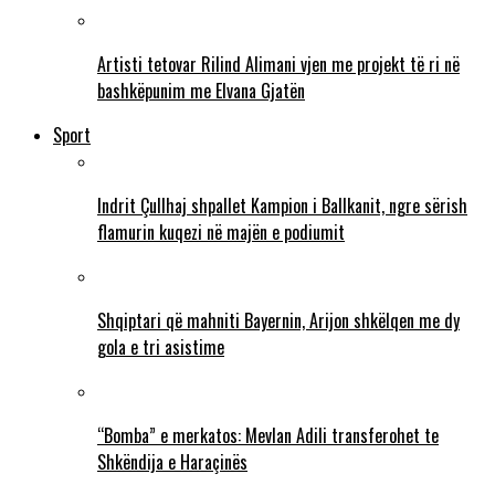
Artisti tetovar Rilind Alimani vjen me projekt të ri në
bashkëpunim me Elvana Gjatën
Sport
Indrit Çullhaj shpallet Kampion i Ballkanit, ngre sërish
flamurin kuqezi në majën e podiumit
Shqiptari që mahniti Bayernin, Arijon shkëlqen me dy
gola e tri asistime
“Bomba” e merkatos: Mevlan Adili transferohet te
Shkëndija e Haraçinës