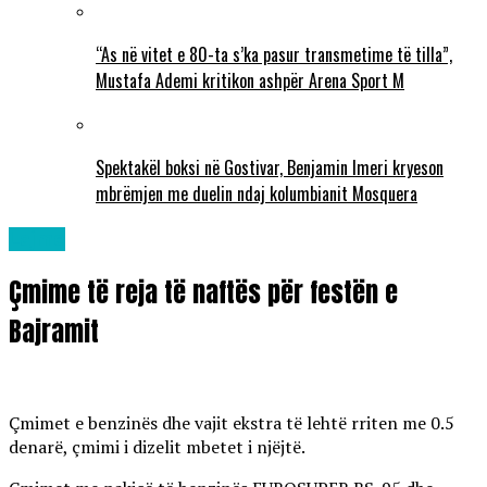
“As në vitet e 80-ta s’ka pasur transmetime të tilla”,
Mustafa Ademi kritikon ashpër Arena Sport M
Spektakël boksi në Gostivar, Benjamin Imeri kryeson
mbrëmjen me duelin ndaj kolumbianit Mosquera
Lajme
Çmime të reja të naftës për festën e
Bajramit
Çmimet e benzinës dhe vajit ekstra të lehtë rriten me 0.5
denarë, çmimi i dizelit mbetet i njëjtë.