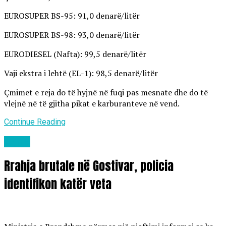
EUROSUPER BS-95: 91,0 denarë/litër
EUROSUPER BS-98: 93,0 denarë/litër
EURODIESEL (Nafta): 99,5 denarë/litër
Vaji ekstra i lehtë (EL-1): 98,5 denarë/litër
Çmimet e reja do të hyjnë në fuqi pas mesnate dhe do të
vlejnë në të gjitha pikat e karburanteve në vend.
Continue Reading
Lajme
Rrahja brutale në Gostivar, policia
identifikon katër veta