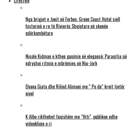
Lifestyle
Nga brigjet e Jonit në Forbes: Green Coast Hotel sjell
historinë e re të Rivierës Shqiptare në skenën
ndërkombëtare
Nicole Kidman e kthen guximin në elegancë: Paraqitja që
ndryshoi ritmin e mbrëmjes në Nju-Jork
Elvana Gjata dhe Rilind Alimani me ” Po du” krejt tjetër
nivel
K Albo rikthehet fuqishëm me “Hiti”, publikon edhe
videoklipin e ri