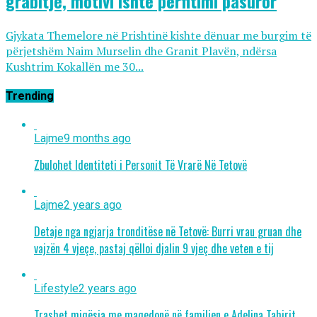
grabitje, motivi ishte përfitimi pasuror
Gjykata Themelore në Prishtinë kishte dënuar me burgim të
përjetshëm Naim Murselin dhe Granit Plavën, ndërsa
Kushtrim Kokallën me 30...
Trending
Lajme
9 months ago
Zbulohet Identiteti i Personit Të Vrarë Në Tetovë
Lajme
2 years ago
Detaje nga ngjarja tronditëse në Tetovë: Burri vrau gruan dhe
vajzën 4 vjeçe, pastaj qëlloi djalin 9 vjeç dhe veten e tij
Lifestyle
2 years ago
Trashet miqësia me maqedonë në familjen e Adelina Tahirit