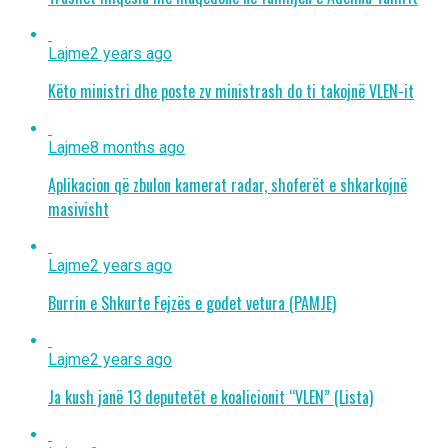
Lajme
2 years ago
Këto ministri dhe poste zv ministrash do ti takojnë VLEN-it
Lajme
8 months ago
Aplikacion që zbulon kamerat radar, shoferët e shkarkojnë
masivisht
Lajme
2 years ago
Burrin e Shkurte Fejzës e godet vetura (PAMJE)
Lajme
2 years ago
Ja kush janë 13 deputetët e koalicionit “VLEN” (Lista)