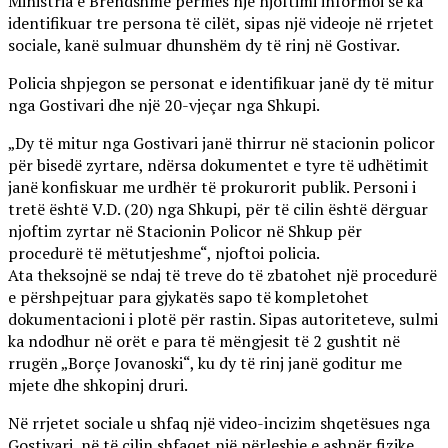
Ministria e Brendshme përmes një njoftimi informoi se ka
identifikuar tre persona të cilët, sipas një videoje në rrjetet
sociale, kanë sulmuar dhunshëm dy të rinj në Gostivar.
Policia shpjegon se personat e identifikuar janë dy të mitur
nga Gostivari dhe një 20-vjeçar nga Shkupi.
„Dy të mitur nga Gostivari janë thirrur në stacionin policor
për bisedë zyrtare, ndërsa dokumentet e tyre të udhëtimit
janë konfiskuar me urdhër të prokurorit publik. Personi i
tretë është V.D. (20) nga Shkupi, për të cilin është dërguar
njoftim zyrtar në Stacionin Policor në Shkup për
procedurë të mëtutjeshme“, njoftoi policia.
Ata theksojnë se ndaj të treve do të zbatohet një procedurë
e përshpejtuar para gjykatës sapo të kompletohet
dokumentacioni i plotë për rastin. Sipas autoriteteve, sulmi
ka ndodhur në orët e para të mëngjesit të 2 gushtit në
rrugën „Borçe Jovanoski“, ku dy të rinj janë goditur me
mjete dhe shkopinj druri.
Në rrjetet sociale u shfaq një video-incizim shqetësues nga
Gostivari, në të cilin shfaqet një përleshje e ashpër fizike