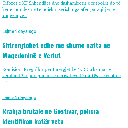
Tifozët e KF Shkëndijës dhe dashamirësit e futbollit do të
kenë mundësinë të ndjekin sërish nga afër paraqitjen e
kuqezinjve...
Lajme
4 days ago
Shtrenjtohet edhe më shumë nafta në
Maqedoninë e Veriut
Komisioni Rregullor për Energjetikë (KRRE) ka marrë
vendim të ri për çmimet e derivateve të naftës, të cilat do
të...
Lajme
4 days ago
Rrahja brutale në Gostivar, policia
identifikon katër veta