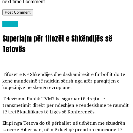
next time I comment.
Lajme
Superlajm për tifozët e Shkëndijës së
Tetovës
Tifozët e KF Shkëndijës dhe dashamirësit e futbollit do të
kenë mundësinë të ndjekin sërish nga afër paraqitjen e
kuqezinjve në skenën evropiane.
Televizioni Publik TVM2 ka siguruar të drejtat e
transmetimit direkt për ndeshjen e rëndësishme të raundit
të tretë kualifikues të Ligës së Konferencës.
Ekipi nga Tetova do të përballet në udhëtim me skuadrën
skoceze Hibernian, në një duel që premton emocione të