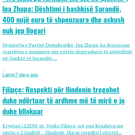
Ina Zhupa: Dështimi i bashkisë Sarandë,
400 mijë euro të shpenzuara dhe askush
nuk jep llogari
Deputetja e Partisë Demokratike, Ina Zhupa, ka denoncuar
zvarritjen e punimeve për rrjetin shpërndarës të ujësjellësit
në Gjashtë të Sarandës,...
Lajme
7 days ago
Filipçe: Respekti për Ilindenin tregohet
duke ndërtuar të ardhme më të mirë e jo
duke bllokuar
Kryetari i LSDM-së, Venko Filipce, sot nga Krusheva me
rastin e 2 Gushtit – Ilindenit, tha se respekti i vërtetë...