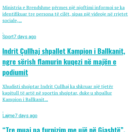
Ministria e Brendshme përmes një njoftimi informoi se ka
identifikuar tre persona të cilët, sipas një videoje në rrjetet
sociale,...
Sport
7 days ago
Indrit Çullhaj shpallet Kampion i Ballkanit,
ngre sërish flamurin kuqezi në majën e
podiumit
Xhudisti shqiptar Indrit Çullhaj ka shkruar një tjetër
kapitull të artë në sportin shqiptar, duke u shpallur
Kampion i Ballkanit...
Lajme
7 days ago
“Tre muaj pa furnizim me ujë në Gjashtë”,