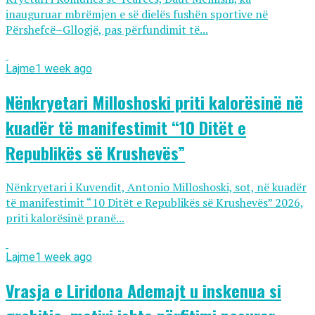
inauguruar mbrëmjen e së dielës fushën sportive në
Përshefcë–Gllogjë, pas përfundimit të...
Lajme
1 week ago
Nënkryetari Milloshoski priti kalorësinë në
kuadër të manifestimit “10 Ditët e
Republikës së Krushevës”
Nënkryetari i Kuvendit, Antonio Milloshoski, sot, në kuadër
të manifestimit “10 Ditët e Republikës së Krushevës” 2026,
priti kalorësinë pranë...
Lajme
1 week ago
Vrasja e Liridona Ademajt u inskenua si