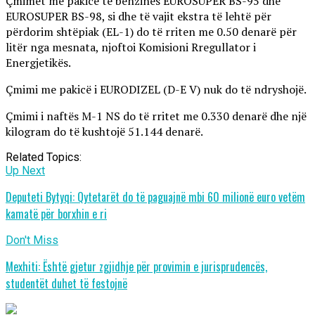
Çmimet me pakicë të benzinës EUROSUPER BS-95 dhe
EUROSUPER BS-98, si dhe të vajit ekstra të lehtë për
përdorim shtëpiak (EL-1) do të rriten me 0.50 denarë për
litër nga mesnata, njoftoi Komisioni Rregullator i
Energjetikës.
Çmimi me pakicë i EURODIZEL (D-E V) nuk do të ndryshojë.
Çmimi i naftës M-1 NS do të rritet me 0.330 denarë dhe një
kilogram do të kushtojë 51.144 denarë.
Related Topics:
Up Next
Deputeti Bytyqi: Qytetarët do të paguajnë mbi 60 milionë euro vetëm
kamatë për borxhin e ri
Don't Miss
Mexhiti: Është gjetur zgjidhje për provimin e jurisprudencës,
studentët duhet të festojnë