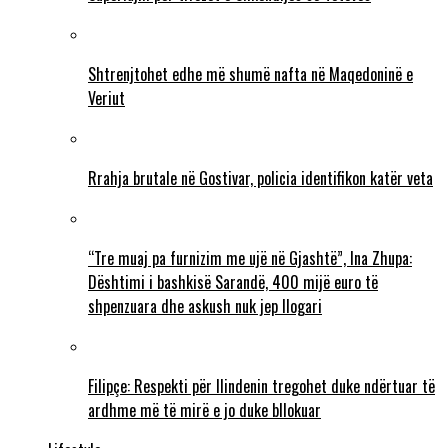
Shtrenjtohet edhe më shumë nafta në Maqedoninë e
Veriut
Rrahja brutale në Gostivar, policia identifikon katër veta
“Tre muaj pa furnizim me ujë në Gjashtë”, Ina Zhupa:
Dështimi i bashkisë Sarandë, 400 mijë euro të
shpenzuara dhe askush nuk jep llogari
Filipçe: Respekti për Ilindenin tregohet duke ndërtuar të
ardhme më të mirë e jo duke bllokuar