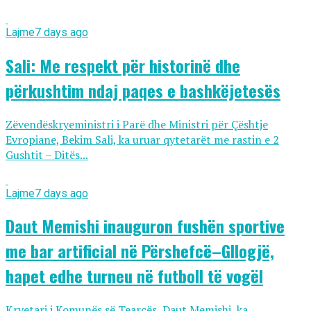
Lajme
7 days ago
Sali: Me respekt për historinë dhe
përkushtim ndaj paqes e bashkëjetesës
Zëvendëskryeministri i Parë dhe Ministri për Çështje
Evropiane, Bekim Sali, ka uruar qytetarët me rastin e 2
Gushtit – Ditës...
Lajme
7 days ago
Daut Memishi inauguron fushën sportive
me bar artificial në Përshefcë–Gllogjë,
hapet edhe turneu në futboll të vogël
Kryetari i Komunës së Tearcës, Daut Memishi, ka