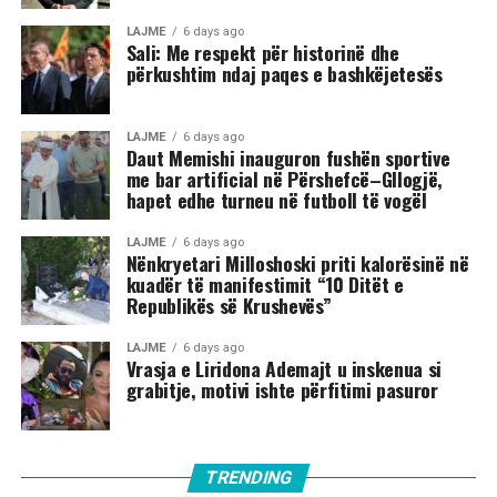
LAJME
6 days ago
Sali: Me respekt për historinë dhe
përkushtim ndaj paqes e bashkëjetesës
LAJME
6 days ago
Daut Memishi inauguron fushën sportive
me bar artificial në Përshefcë–Gllogjë,
hapet edhe turneu në futboll të vogël
LAJME
6 days ago
Nënkryetari Milloshoski priti kalorësinë në
kuadër të manifestimit “10 Ditët e
Republikës së Krushevës”
LAJME
6 days ago
Vrasja e Liridona Ademajt u inskenua si
grabitje, motivi ishte përfitimi pasuror
TRENDING