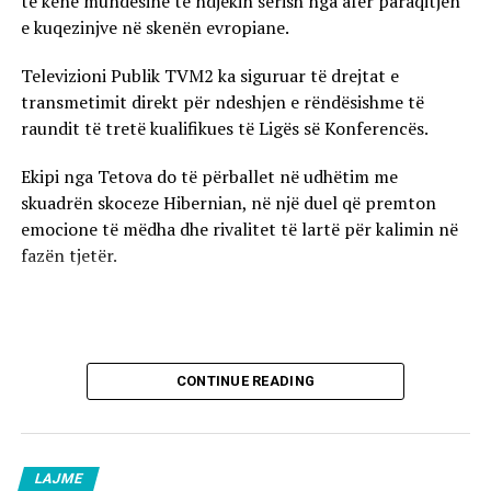
të kenë mundësinë të ndjekin sërish nga afër paraqitjen
e kuqezinjve në skenën evropiane.
Televizioni Publik TVM2 ka siguruar të drejtat e
transmetimit direkt për ndeshjen e rëndësishme të
raundit të tretë kualifikues të Ligës së Konferencës.
Ekipi nga Tetova do të përballet në udhëtim me
skuadrën skoceze Hibernian, në një duel që premton
emocione të mëdha dhe rivalitet të lartë për kalimin në
fazën tjetër.
CONTINUE READING
LAJME