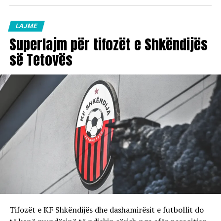
LAJME
Superlajm për tifozët e Shkëndijës
së Tetovës
Tifozët e KF Shkëndijës dhe dashamirësit e futbollit do