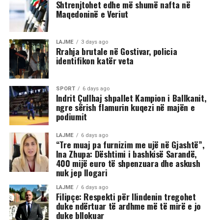
Shtrenjtohet edhe më shumë nafta në
Maqedoninë e Veriut
Sipas informacioneve të publikuara, gjatë rrahjes, njëri
nga djemtë është goditur në pjesën e kokës, pas së cilës
ka rënë në tokë dhe ka mbetur i palëvizshëm.
LAJME
3 days ago
Përkundër faktit se po shtrihej në rrugë, në incizim
Rrahja brutale në Gostivar, policia
identifikon katër veta
shihet se sulmi ka vazhduar me goditje të shumta ndaj
trupit të tij, gjë që ka shkaktuar reagime dhe dënime të
ashpra në rrjetet sociale.(INA)
SPORT
6 days ago
Indrit Çullhaj shpallet Kampion i Ballkanit,
ngre sërish flamurin kuqezi në majën e
podiumit
LAJME
6 days ago
“Tre muaj pa furnizim me ujë në Gjashtë”,
Ina Zhupa: Dështimi i bashkisë Sarandë,
400 mijë euro të shpenzuara dhe askush
nuk jep llogari
LAJME
6 days ago
Filipçe: Respekti për Ilindenin tregohet
duke ndërtuar të ardhme më të mirë e jo
duke bllokuar