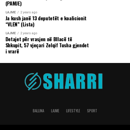
(PAMJE)
LAJME
2 years ago
Ja kush janë 13 deputetët e koalicionit
“VLEN” (Lista)
LAJME
2 years ago
Detajet për vrasjen në Bllacë të
Shkupit, 57 vjeçari Zelqif Tusha gjendet
i vrarë
BALLINA
LAJME
LIFESTYLE
SPORT