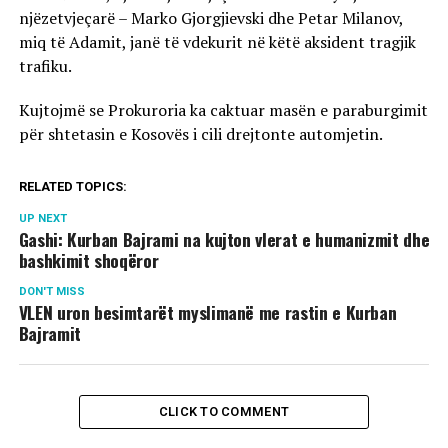
njëzetvjeçarë – Marko Gjorgjievski dhe Petar Milanov,
miq të Adamit, janë të vdekurit në këtë aksident tragjik
trafiku.
Kujtojmë se Prokuroria ka caktuar masën e paraburgimit
për shtetasin e Kosovës i cili drejtonte automjetin.
RELATED TOPICS:
UP NEXT
Gashi: Kurban Bajrami na kujton vlerat e humanizmit dhe
bashkimit shoqëror
DON'T MISS
VLEN uron besimtarët myslimanë me rastin e Kurban
Bajramit
CLICK TO COMMENT