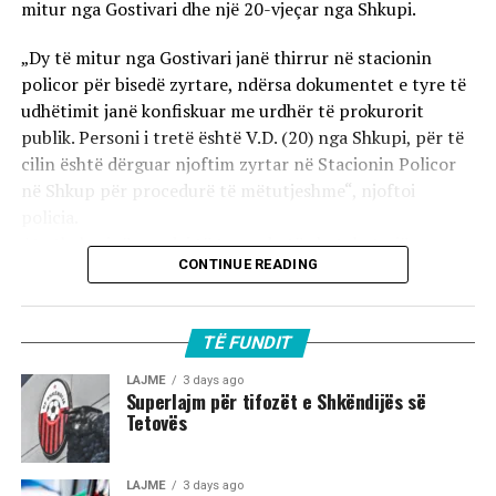
mitur nga Gostivari dhe një 20-vjeçar nga Shkupi.
„Dy të mitur nga Gostivari janë thirrur në stacionin
policor për bisedë zyrtare, ndërsa dokumentet e tyre të
udhëtimit janë konfiskuar me urdhër të prokurorit
publik. Personi i tretë është V.D. (20) nga Shkupi, për të
cilin është dërguar njoftim zyrtar në Stacionin Policor
në Shkup për procedurë të mëtutjeshme“, njoftoi
policia.
Ata theksojnë se ndaj të treve do të zbatohet një
CONTINUE READING
procedurë e përshpejtuar para gjykatës sapo të
kompletohet dokumentacioni i plotë për rastin. Sipas
autoriteteve, sulmi ka ndodhur në orët e para të
TË FUNDIT
mëngjesit të 2 gushtit në rrugën „Borçe Jovanoski“, ku
dy të rinj janë goditur me mjete dhe shkopinj druri.
LAJME
3 days ago
Superlajm për tifozët e Shkëndijës së
Tetovës
Në rrjetet sociale u shfaq një video-incizim shqetësues
nga Gostivari, në të cilin shfaqet një përleshje e ashpër
fizike mes një grupi më të madh të rinjsh.
LAJME
3 days ago