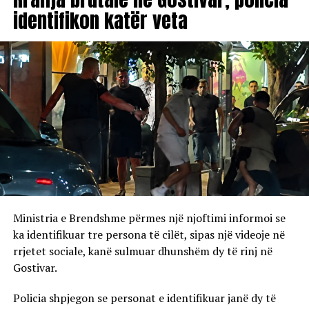
identifikon katër veta
Ministria e Brendshme përmes një njoftimi informoi se
ka identifikuar tre persona të cilët, sipas një videoje në
rrjetet sociale, kanë sulmuar dhunshëm dy të rinj në
Gostivar.
Policia shpjegon se personat e identifikuar janë dy të