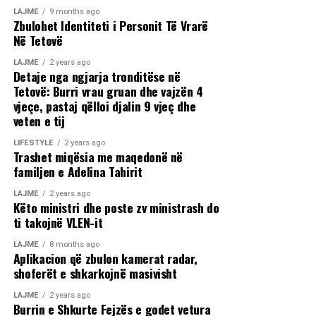
LAJME
9 months ago
Zbulohet Identiteti i Personit Të Vrarë
Në Tetovë
LAJME
2 years ago
Detaje nga ngjarja tronditëse në
Tetovë: Burri vrau gruan dhe vajzën 4
vjeçe, pastaj qëlloi djalin 9 vjeç dhe
veten e tij
LIFESTYLE
2 years ago
Trashet miqësia me maqedonë në
familjen e Adelina Tahirit
LAJME
2 years ago
Këto ministri dhe poste zv ministrash do
ti takojnë VLEN-it
LAJME
8 months ago
Aplikacion që zbulon kamerat radar,
shoferët e shkarkojnë masivisht
LAJME
2 years ago
Burrin e Shkurte Fejzës e godet vetura