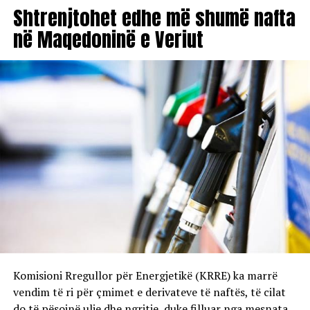
Shtrenjtohet edhe më shumë nafta
në Maqedoninë e Veriut
Komisioni Rregullor për Energjetikë (KRRE) ka marrë
vendim të ri për çmimet e derivateve të naftës, të cilat
do të pësojnë ulje dhe ngritje, duke filluar nga mesnata.