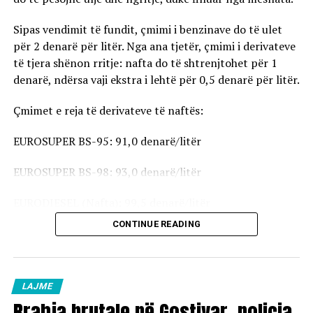
Sipas vendimit të fundit, çmimi i benzinave do të ulet
për 2 denarë për litër. Nga ana tjetër, çmimi i derivateve
të tjera shënon rritje: nafta do të shtrenjtohet për 1
denarë, ndërsa vaji ekstra i lehtë për 0,5 denarë për litër.
Çmimet e reja të derivateve të naftës:
EUROSUPER BS-95: 91,0 denarë/litër
EUROSUPER BS-98: 93,0 denarë/litër
EURODIESEL (Nafta): 99,5 denarë/litër
CONTINUE READING
Vaji ekstra i lehtë (EL-1): 98,5 denarë/litër
Çmimet e reja do të hyjnë në fuqi pas mesnate dhe do të
vlejnë në të gjitha pikat e karburanteve në vend.
LAJME
Rrahja brutale në Gostivar, policia