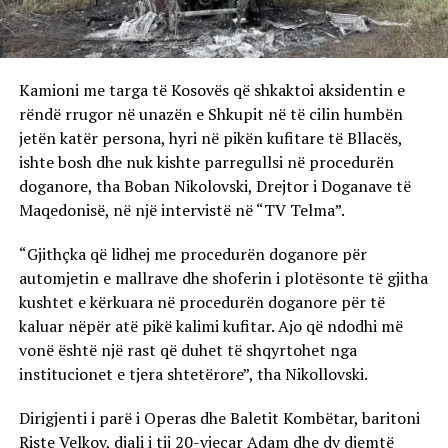
Kamioni me targa të Kosovës që shkaktoi aksidentin e
rëndë rrugor në unazën e Shkupit në të cilin humbën
jetën katër persona, hyri në pikën kufitare të Bllacës,
ishte bosh dhe nuk kishte parregullsi në procedurën
doganore, tha Boban Nikolovski, Drejtor i Doganave të
Maqedonisë, në një intervistë në “TV Telma”.
“Gjithçka që lidhej me procedurën doganore për
automjetin e mallrave dhe shoferin i plotësonte të gjitha
kushtet e kërkuara në procedurën doganore për të
kaluar nëpër atë pikë kalimi kufitar. Ajo që ndodhi më
vonë është një rast që duhet të shqyrtohet nga
institucionet e tjera shtetërore”, tha Nikollovski.
Dirigjenti i parë i Operas dhe Baletit Kombëtar, baritoni
Riste Velkov, djali i tij 20-vjeçar Adam dhe dy djemtë