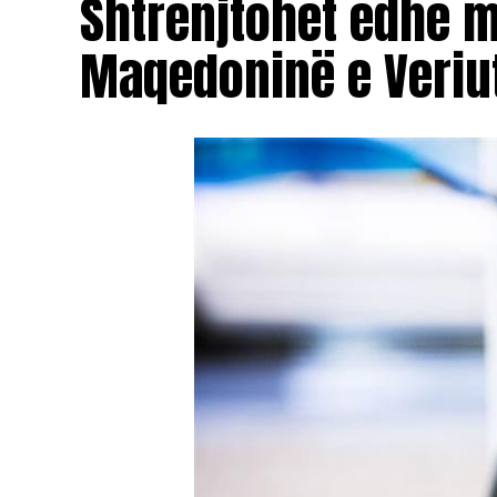
Shtrenjtohet edhe 
Maqedoninë e Veriu