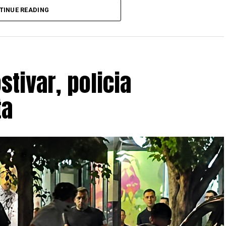
TINUE READING
ate dhe do të vlejnë në të gjitha pikat e
stivar, policia
ta