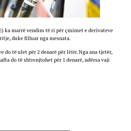
E) ka marrë vendim të ri për çmimet e derivateve
gritje, duke filluar nga mesnata.
 do të ulet për 2 denarë për litër. Nga ana tjetër,
nafta do të shtrenjtohet për 1 denarë, ndërsa vaji