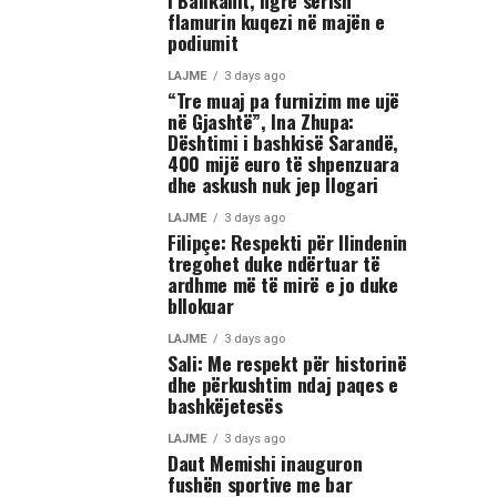
i Ballkanit, ngre sërish
flamurin kuqezi në majën e
podiumit
LAJME
3 days ago
“Tre muaj pa furnizim me ujë
në Gjashtë”, Ina Zhupa:
Dështimi i bashkisë Sarandë,
400 mijë euro të shpenzuara
dhe askush nuk jep llogari
LAJME
3 days ago
Filipçe: Respekti për Ilindenin
tregohet duke ndërtuar të
ardhme më të mirë e jo duke
bllokuar
LAJME
3 days ago
Sali: Me respekt për historinë
dhe përkushtim ndaj paqes e
bashkëjetesës
LAJME
3 days ago
Daut Memishi inauguron
fushën sportive me bar