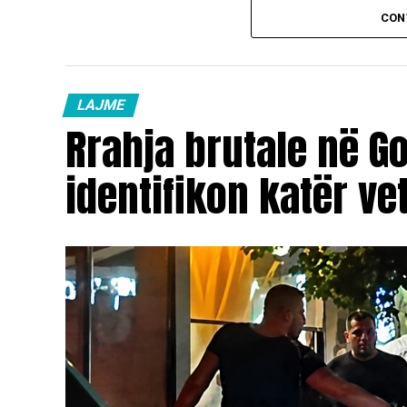
Vaji ekstra i lehtë (EL-1): 98,5 denarë/litër
CON
Çmimet e reja do të hyjnë në fuqi pas mesn
karburanteve në vend.
LAJME
Rrahja brutale në Go
identifikon katër ve