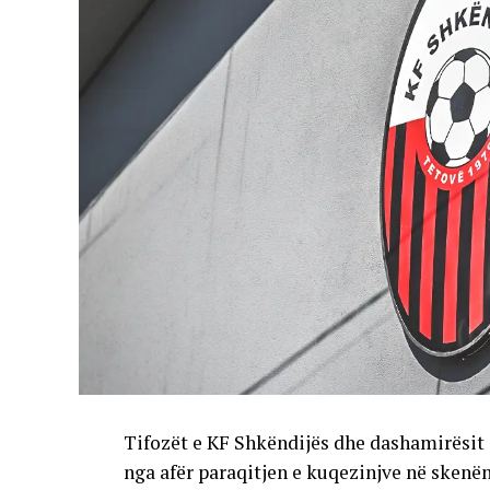
Tifozët e KF Shkëndijës dhe dashamirësit 
nga afër paraqitjen e kuqezinjve në skenë