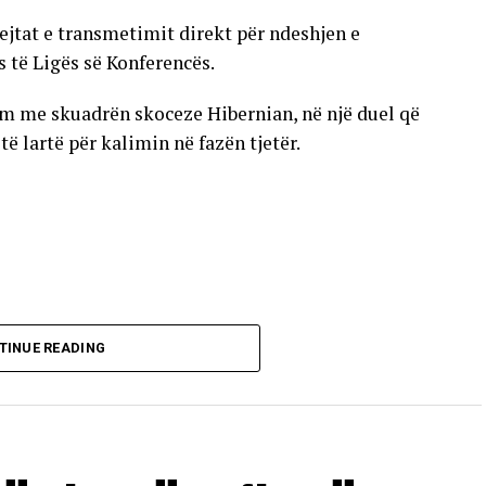
ejtat e transmetimit direkt për ndeshjen e
s të Ligës së Konferencës.
im me skuadrën skoceze Hibernian, në një duel që
 lartë për kalimin në fazën tjetër.
TINUE READING