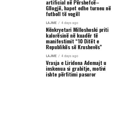
artificial në Përshefcë–
Gllogjë, hapet edhe turneu në
futboll të vogël
LAJME
4 days ago
Nënkryetari Milloshoski priti
kalorësinë në kuadër të
manifestimit “10 Ditët e
Republikës së Krushevës”
LAJME
4 days ago
Vrasja e Liridona Ademajt u
inskenua si grabitje, motivi
ishte përfitimi pasuror