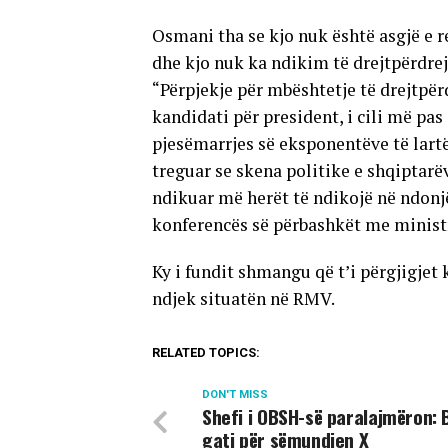
Osmani tha se kjo nuk është asgjë e r
dhe kjo nuk ka ndikim të drejtpërdrej
“Përpjekje për mbështetje të drejtpë
kandidati për president, i cili më pa
pjesëmarrjes së eksponentëve të lart
treguar se skena politike e shqiptarë
ndikuar më herët të ndikojë në ndonj
konferencës së përbashkët me ministri
Ky i fundit shmangu që t’i përgjigjet 
ndjek situatën në RMV.
RELATED TOPICS:
DON'T MISS
Shefi i OBSH-së paralajmëron: 
gati për sëmundjen X