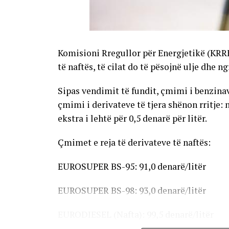
Komisioni Rregullor për Energjetikë (KRR
të naftës, të cilat do të pësojnë ulje dhe n
Sipas vendimit të fundit, çmimi i benzinave
çmimi i derivateve të tjera shënon rritje: 
ekstra i lehtë për 0,5 denarë për litër.
Çmimet e reja të derivateve të naftës:
EUROSUPER BS-95: 91,0 denarë/litër
EUROSUPER BS-98: 93,0 denarë/litër
EURODIESEL (Nafta): 99,5 denarë/litër