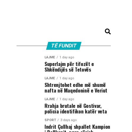
TË FUNDIT
LAJME
1 day ago
Superlajm për tifozët e
Shkëndijës së Tetovës
LAJME
1 day ago
Shtrenjtohet edhe më shumë
nafta në Maqedoninë e Veriut
LAJME
1 day ago
Rrahja brutale në Gostivar,
policia identifikon katër veta
SPORT
3 days ago
Indrit Çullhaj shpallet Kampion