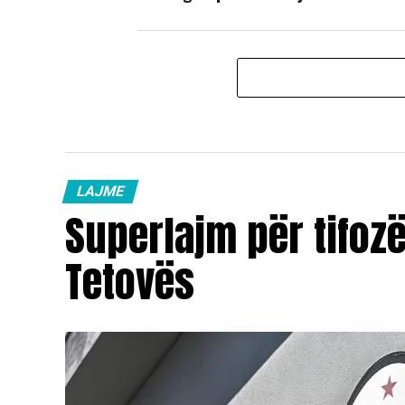
LAJME
Superlajm për tifoz
Tetovës