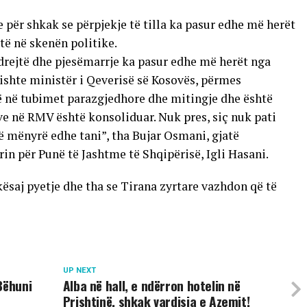
e për shkak se përpjekje të tilla ka pasur edhe më herët
të në skenën politike.
rdrejtë dhe pjesëmarrje ka pasur edhe më herët nga
s ishte ministër i Qeverisë së Kosovës, përmes
ë në tubimet parazgjedhore dhe mitingje dhe është
ve në RMV është konsoliduar. Nuk pres, siç nuk pati
ë mënyrë edhe tani”, tha Bujar Osmani, gjatë
n për Punë të Jashtme të Shqipërisë, Igli Hasani.
kësaj pyetje dhe tha se Tirana zyrtare vazhdon që të
UP NEXT
Bëhuni
Alba në hall, e ndërron hotelin në
Prishtinë, shkak vardisja e Azemit!