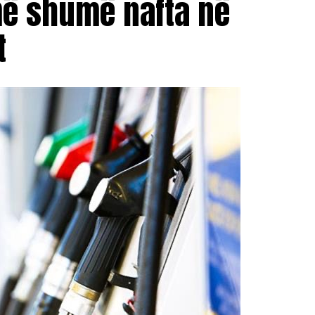
më shumë nafta në
t