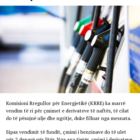
Komisioni Rregullor për Energjetikë (KRRE) ka marrë
vendim të ri për çmimet e derivateve të naftës, të cilat
do të pësojnë ulje dhe ngritje, duke filluar nga mesnata.
Sipas vendimit të fundit, çmimi i benzinave do të ulet
për 2 denarë për litër. Nga ana tjetër, çmimi i derivateve