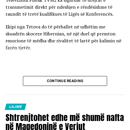
Televizioni Publik TVM2 ka siguruar të drejtat e
transmetimit direkt për ndeshjen e rëndësishme të
raundit të tretë kualifikues të Ligës së Konferencës.
Ekipi nga Tetova do të përballet në udhëtim me
skuadrën skoceze Hibernian, në një duel që premton
emocione të mëdha dhe rivalitet të lartë për kalimin në
fazën tjetër.
CONTINUE READING
LAJME
Shtrenjtohet edhe më shumë nafta
në Maqedoninë e Veriut