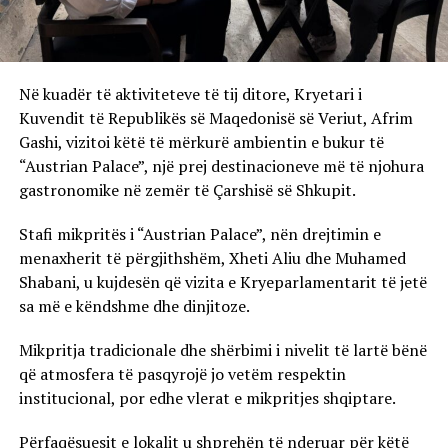
Në kuadër të aktiviteteve të tij ditore, Kryetari i
Kuvendit të Republikës së Maqedonisë së Veriut, Afrim
Gashi, vizitoi këtë të mërkurë ambientin e bukur të
“Austrian Palace”, një prej destinacioneve më të njohura
gastronomike në zemër të Çarshisë së Shkupit.
Stafi mikpritës i “Austrian Palace”, nën drejtimin e
menaxherit të përgjithshëm, Xheti Aliu dhe Muhamed
Shabani, u kujdesën që vizita e Kryeparlamentarit të jetë
sa më e këndshme dhe dinjitoze.
Mikpritja tradicionale dhe shërbimi i nivelit të lartë bënë
që atmosfera të pasqyrojë jo vetëm respektin
institucional, por edhe vlerat e mikpritjes shqiptare.
Përfaqësuesit e lokalit u shprehën të nderuar për këtë