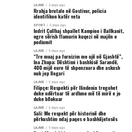
ka rënë në tokë dhe ka mbetur i palëvizshëm.
LAJME
2 days ago
Përkundër faktit se po shtrihej në rrugë, në incizim
Rrahja brutale në Gostivar, policia
identifikon katër veta
shihet se sulmi ka vazhduar me goditje të shumta ndaj
trupit të tij, gjë që ka shkaktuar reagime dhe dënime të
SPORT
5 days ago
Indrit Çullhaj shpallet Kampion i Ballkanit,
ashpra në rrjetet sociale.(INA)
ngre sërish flamurin kuqezi në majën e
podiumit
LAJME
5 days ago
“Tre muaj pa furnizim me ujë në Gjashtë”,
Ina Zhupa: Dështimi i bashkisë Sarandë,
400 mijë euro të shpenzuara dhe askush
nuk jep llogari
LAJME
5 days ago
Filipçe: Respekti për Ilindenin tregohet
duke ndërtuar të ardhme më të mirë e jo
duke bllokuar
LAJME
5 days ago
Sali: Me respekt për historinë dhe
përkushtim ndaj paqes e bashkëjetesës
LAJME
5 days ago