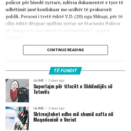
policor për bisedë zyrtare, ndërsa dokumentet e tyre të
udhëtimit janë konfiskuar me urdhër të prokurorit
publik. Personi i tretë është V.D. (20) nga Shkupi, për të
cilin është dërguar njoftim zyrtar në Stacionin Policor
në Shkup për procedurë të mëtutjeshme“, njoftoi
policia.
Ata theksojnë se ndaj të treve do të zbatohet një
CONTINUE READING
procedurë e përshpejtuar para gjykatës sapo të
kompletohet dokumentacioni i plotë për rastin. Sipas
autoriteteve, sulmi ka ndodhur në orët e para të
TË FUNDIT
mëngjesit të 2 gushtit në rrugën „Borçe Jovanoski“, ku
dy të rinj janë goditur me mjete dhe shkopinj druri.
LAJME
2 days ago
Superlajm për tifozët e Shkëndijës së
Tetovës
Në rrjetet sociale u shfaq një video-incizim shqetësues
nga Gostivari, në të cilin shfaqet një përleshje e ashpër
fizike mes një grupi më të madh të rinjsh.
LAJME
2 days ago
Shtrenjtohet edhe më shumë nafta në
Maqedoninë e Veriut
Sipas informacioneve të publikuara, gjatë rrahjes, njëri
nga djemtë është goditur në pjesën e kokës, pas së cilës