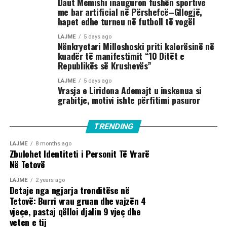
Daut Memishi inauguron fushën sportive
me bar artificial në Përshefcë–Gllogjë,
hapet edhe turneu në futboll të vogël
LAJME
5 days ago
Nënkryetari Milloshoski priti kalorësinë në
kuadër të manifestimit “10 Ditët e
Republikës së Krushevës”
LAJME
5 days ago
Vrasja e Liridona Ademajt u inskenua si
grabitje, motivi ishte përfitimi pasuror
TRENDING
LAJME
8 months ago
Zbulohet Identiteti i Personit Të Vrarë
Në Tetovë
LAJME
2 years ago
Detaje nga ngjarja tronditëse në
Tetovë: Burri vrau gruan dhe vajzën 4
vjeçe, pastaj qëlloi djalin 9 vjeç dhe
veten e tij