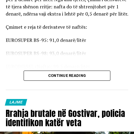
të tjera shënon rritje: nafta do të shtrenjtohet për 1
denarë, ndërsa vaji ekstra i lehtë për 0,5 denarë për litër.
Çmimet e reja të derivateve të naftës:
EUROSUPER BS-95: 91,0 denarë/litër
EUROSUPER BS-98: 93,0 denarë/litër
EURODIESEL (Nafta): 99,5 denarë/litër
CONTINUE READING
Vaji ekstra i lehtë (EL-1): 98,5 denarë/litër
Çmimet e reja do të hyjnë në fuqi pas mesnate dhe do të
vlejnë në të gjitha pikat e karburanteve në vend.
LAJME
Rrahja brutale në Gostivar, policia
identifikon katër veta