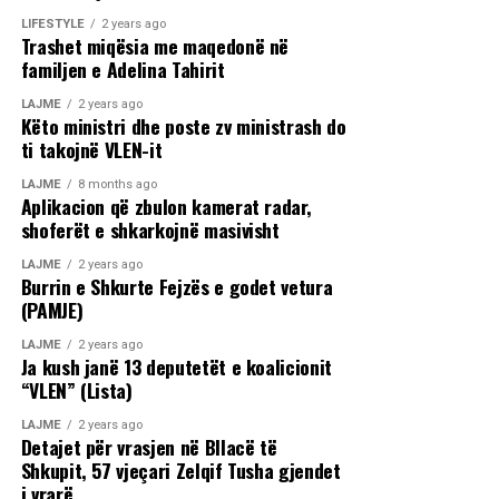
LIFESTYLE
2 years ago
Trashet miqësia me maqedonë në
familjen e Adelina Tahirit
LAJME
2 years ago
Këto ministri dhe poste zv ministrash do
ti takojnë VLEN-it
LAJME
8 months ago
Aplikacion që zbulon kamerat radar,
shoferët e shkarkojnë masivisht
LAJME
2 years ago
Burrin e Shkurte Fejzës e godet vetura
(PAMJE)
LAJME
2 years ago
Ja kush janë 13 deputetët e koalicionit
“VLEN” (Lista)
LAJME
2 years ago
Detajet për vrasjen në Bllacë të
Shkupit, 57 vjeçari Zelqif Tusha gjendet
i vrarë