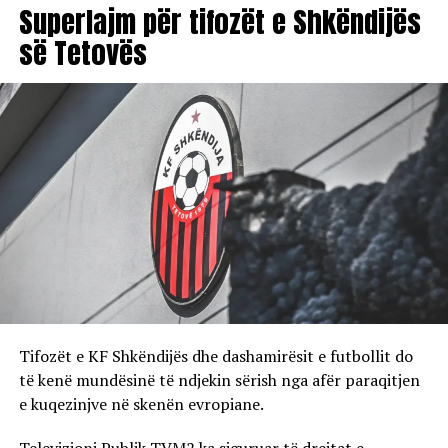
Superlajm për tifozët e Shkëndijës
së Tetovës
Tifozët e KF Shkëndijës dhe dashamirësit e futbollit do
të kenë mundësinë të ndjekin sërish nga afër paraqitjen
e kuqezinjve në skenën evropiane.