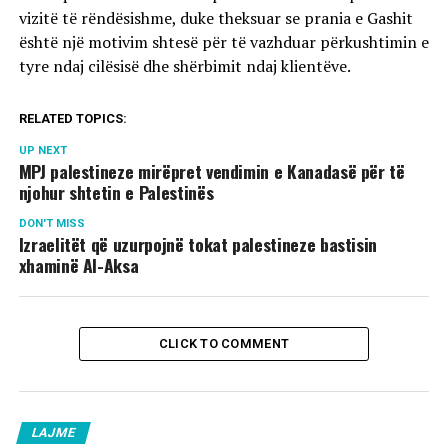
vizitë të rëndësishme, duke theksuar se prania e Gashit
është një motivim shtesë për të vazhduar përkushtimin e
tyre ndaj cilësisë dhe shërbimit ndaj klientëve.
RELATED TOPICS:
UP NEXT
MPJ palestineze mirëpret vendimin e Kanadasë për të
njohur shtetin e Palestinës
DON'T MISS
Izraelitët që uzurpojnë tokat palestineze bastisin
xhaminë Al-Aksa
CLICK TO COMMENT
LAJME