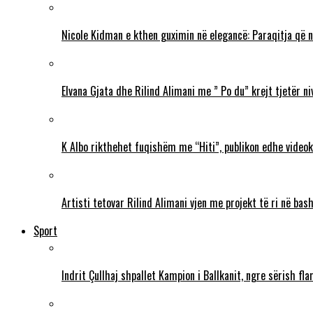
Nicole Kidman e kthen guximin në elegancë: Paraqitja që 
Elvana Gjata dhe Rilind Alimani me ” Po du” krejt tjetër ni
K Albo rikthehet fuqishëm me “Hiti”, publikon edhe videokl
Artisti tetovar Rilind Alimani vjen me projekt të ri në ba
Sport
Indrit Çullhaj shpallet Kampion i Ballkanit, ngre sërish f