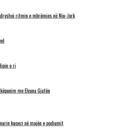
ndryshoi ritmin e mbrëmjes në Nju-Jork
vel
ipin e ri
shkëpunim me Elvana Gjatën
lamurin kuqezi në majën e podiumit