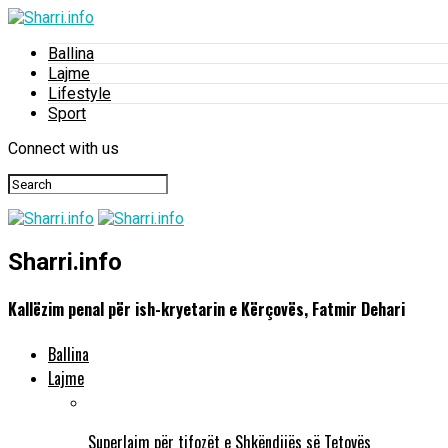
Ballina
Lajme
Lifestyle
Sport
Connect with us
Sharri.info
Kallëzim penal për ish-kryetarin e Kërçovës, Fatmir Dehari
Ballina
Lajme
Superlajm për tifozët e Shkëndijës së Tetovës