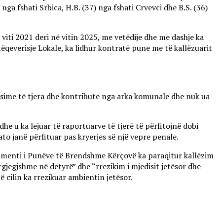
nga fshati Srbica, H.B. (37) nga fshati Crvevci dhe B.S. (36)
viti 2021 deri në vitin 2025, me vetëdije dhe me dashje ka
qeverisje Lokale, ka lidhur kontratë pune me të kallëzuarit
sime të tjera dhe kontribute nga arka komunale dhe nuk ua
 u ka lejuar të raportuarve të tjerë të përfitojnë dobi
to janë përfituar pas kryerjes së një vepre penale.
rtamenti i Punëve të Brendshme Kërçovë ka paraqitur kallëzim
jegjshme në detyrë” dhe “rrezikim i mjedisit jetësor dhe
ë cilin ka rrezikuar ambientin jetësor.