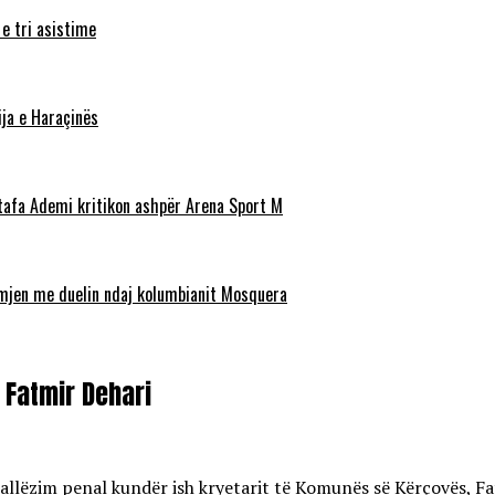
 e tri asistime
ja e Haraçinës
stafa Ademi kritikon ashpër Arena Sport M
ëmjen me duelin ndaj kolumbianit Mosquera
 Fatmir Dehari
allëzim penal kundër
ish kryetarit t
ë Komunës së Kërçovës, Fat