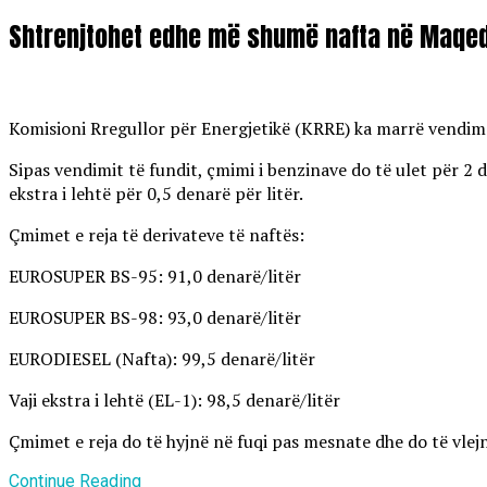
Shtrenjtohet edhe më shumë nafta në Maqed
Komisioni Rregullor për Energjetikë (KRRE) ka marrë vendim të
Sipas vendimit të fundit, çmimi i benzinave do të ulet për 2 d
ekstra i lehtë për 0,5 denarë për litër.
Çmimet e reja të derivateve të naftës:
EUROSUPER BS-95: 91,0 denarë/litër
EUROSUPER BS-98: 93,0 denarë/litër
EURODIESEL (Nafta): 99,5 denarë/litër
Vaji ekstra i lehtë (EL-1): 98,5 denarë/litër
Çmimet e reja do të hyjnë në fuqi pas mesnate dhe do të vlejn
Continue Reading