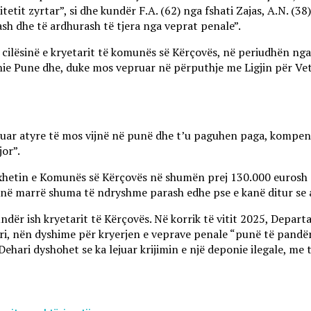
tit zyrtar”, si dhe kundër F.A. (62) nga fshati Zajas, A.N. (38) 
ash dhe të ardhurash të tjera nga veprat penale”.
cilësinë e kryetarit të komunës së Kërçovës, në periudhën nga 
ie Pune dhe, duke mos vepruar në përputhje me Ligjin për Vetë
ejuar atyre të mos vijnë në punë dhe t’u paguhen paga, kompen
jor”.
etin e Komunës së Kërçovës në shumën prej 130.000 eurosh dhe
, kanë marrë shuma të ndryshme parash edhe pse e kanë ditur se a
ndër ish kryetarit të Kërçovës. Në korrik të vitit 2025, Depa
i, nën dyshime për kryerjen e veprave penale “punë të pandërg
hari dyshohet se ka lejuar krijimin e një deponie ilegale, me t