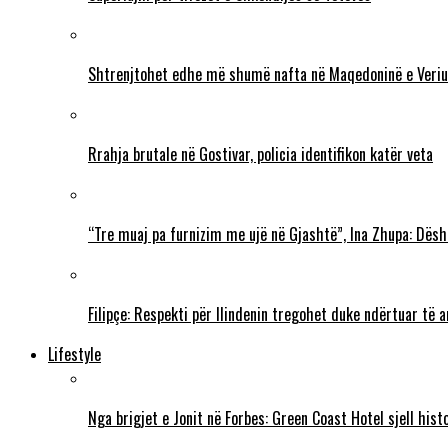
Shtrenjtohet edhe më shumë nafta në Maqedoninë e Veriu
Rrahja brutale në Gostivar, policia identifikon katër veta
“Tre muaj pa furnizim me ujë në Gjashtë”, Ina Zhupa: Dësh
Filipçe: Respekti për Ilindenin tregohet duke ndërtuar të
Lifestyle
Nga brigjet e Jonit në Forbes: Green Coast Hotel sjell his