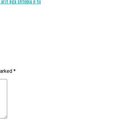
arit nga shtëpia e tij
marked
*