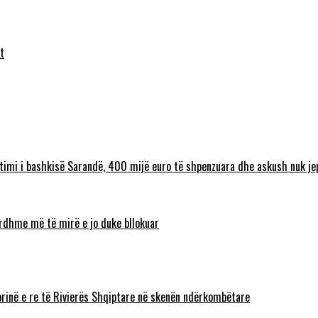
t
timi i bashkisë Sarandë, 400 mijë euro të shpenzuara dhe askush nuk jep
 ardhme më të mirë e jo duke bllokuar
torinë e re të Rivierës Shqiptare në skenën ndërkombëtare