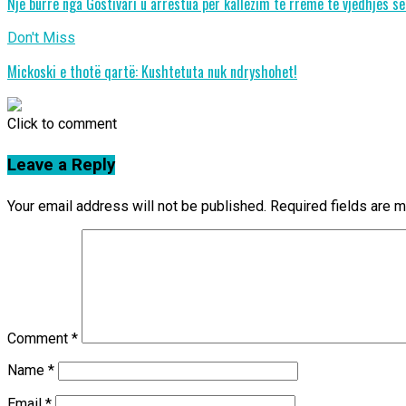
Një burrë nga Gostivari u arrestua për kallëzim të rremë të vjedhjes së 
Don't Miss
Mickoski e thotë qartë: Kushtetuta nuk ndryshohet!
Click to comment
Leave a Reply
Your email address will not be published.
Required fields are 
Comment
*
Name
*
Email
*