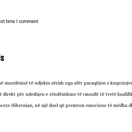
ext time I comment.
ës
enë mundësinë të ndjekin sërish nga afër paraqitjen e kuqezinj
 direkt për ndeshjen e rëndësishme të raundit të tretë kualifi
eze Hibernian, në një duel që premton emocione të mëdha dhe r