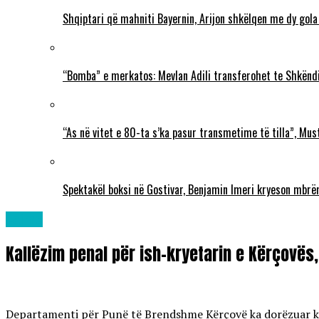
Shqiptari që mahniti Bayernin, Arijon shkëlqen me dy gola
“Bomba” e merkatos: Mevlan Adili transferohet te Shkëndi
“As në vitet e 80-ta s’ka pasur transmetime të tilla”, Mu
Spektakël boksi në Gostivar, Benjamin Imeri kryeson mbr
Lajme
Kallëzim penal për ish-kryetarin e Kërçovës,
Departamenti për Punë të Brendshme Kërçovë ka dorëzuar k