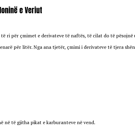
oninë e Veriut
 ri për çmimet e derivateve të naftës, të cilat do të pësojnë u
enarë për litër. Nga ana tjetër, çmimi i derivateve të tjera shën
ë në të gjitha pikat e karburanteve në vend.