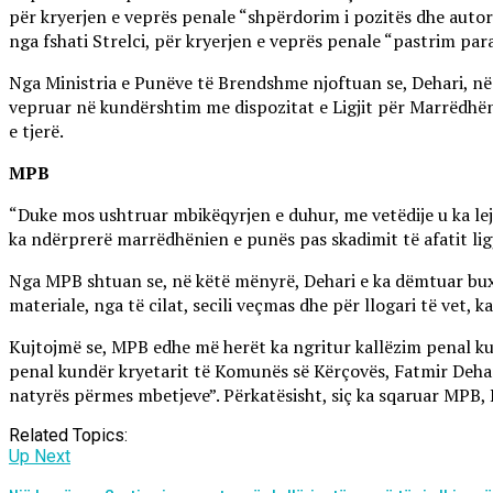
për kryerjen e veprës penale “shpërdorim i pozitës dhe autorite
nga fshati Strelci, për kryerjen e veprës penale “pastrim par
Nga Ministria e Punëve të Brendshme njoftuan se, Dehari, në 
vepruar në kundërshtim me dispozitat e Ligjit për Marrëdhën
e tjerë.
MPB
“Duke mos ushtruar mbikëqyrjen e duhur, me vetëdije u ka l
ka ndërprerë marrëdhënien e punës pas skadimit të afatit lig
Nga MPB shtuan se, në këtë mënyrë, Dehari e ka dëmtuar buxh
materiale, nga të cilat, secili veçmas dhe për llogari të vet
Kujtojmë se, MPB edhe më herët ka ngritur kallëzim penal ku
penal kundër kryetarit të Komunës së Kërçovës, Fatmir Dehar
natyrës përmes mbetjeve”. Përkatësisht, siç ka sqaruar MPB, De
Related Topics:
Up Next