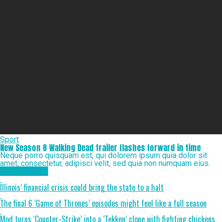
Sport
New Season 8 Walking Dead trailer flashes forward in time
Neque porro quisquam est, qui dolorem ipsum quia dolor sit
amet, consectetur, adipisci velit, sed quia non numquam eius.
More Videos
Illinois’ financial crisis could bring the state to a halt
The final 6 ‘Game of Thrones’ episodes might feel like a full season
Mod turns ‘Counter-Strike’ into a ‘Tekken’ clone with fighting chickens