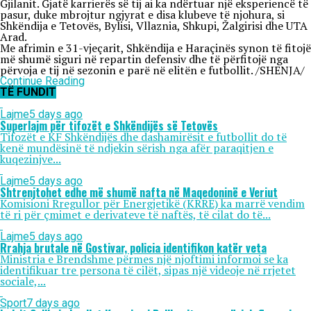
Gjilanit. Gjatë karrierës së tij ai ka ndërtuar një eksperiencë të
pasur, duke mbrojtur ngjyrat e disa klubeve të njohura, si
Shkëndija e Tetovës, Bylisi, Vllaznia, Shkupi, Žalgirisi dhe UTA
Arad.
Me afrimin e 31-vjeçarit, Shkëndija e Haraçinës synon të fitojë
më shumë siguri në repartin defensiv dhe të përfitojë nga
përvoja e tij në sezonin e parë në elitën e futbollit. /SHENJA/
Continue Reading
TË FUNDIT
Lajme
5 days ago
Superlajm për tifozët e Shkëndijës së Tetovës
Tifozët e KF Shkëndijës dhe dashamirësit e futbollit do të
kenë mundësinë të ndjekin sërish nga afër paraqitjen e
kuqezinjve...
Lajme
5 days ago
Shtrenjtohet edhe më shumë nafta në Maqedoninë e Veriut
Komisioni Rregullor për Energjetikë (KRRE) ka marrë vendim
të ri për çmimet e derivateve të naftës, të cilat do të...
Lajme
5 days ago
Rrahja brutale në Gostivar, policia identifikon katër veta
Ministria e Brendshme përmes një njoftimi informoi se ka
identifikuar tre persona të cilët, sipas një videoje në rrjetet
sociale,...
Sport
7 days ago