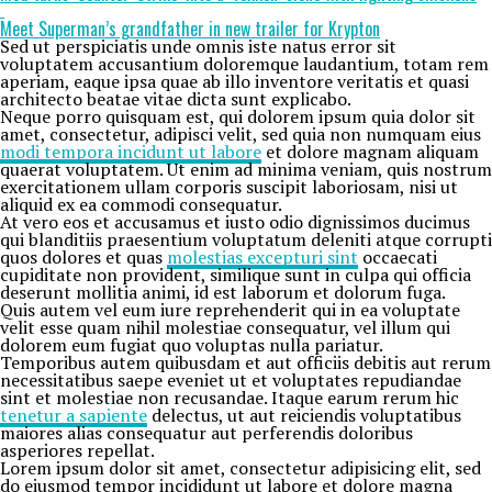
Meet Superman’s grandfather in new trailer for Krypton
Sed ut perspiciatis unde omnis iste natus error sit
voluptatem accusantium doloremque laudantium, totam rem
aperiam, eaque ipsa quae ab illo inventore veritatis et quasi
architecto beatae vitae dicta sunt explicabo.
Neque porro quisquam est, qui dolorem ipsum quia dolor sit
amet, consectetur, adipisci velit, sed quia non numquam eius
modi tempora incidunt ut labore
et dolore magnam aliquam
quaerat voluptatem. Ut enim ad minima veniam, quis nostrum
exercitationem ullam corporis suscipit laboriosam, nisi ut
aliquid ex ea commodi consequatur.
At vero eos et accusamus et iusto odio dignissimos ducimus
qui blanditiis praesentium voluptatum deleniti atque corrupti
quos dolores et quas
molestias excepturi sint
occaecati
cupiditate non provident, similique sunt in culpa qui officia
deserunt mollitia animi, id est laborum et dolorum fuga.
Quis autem vel eum iure reprehenderit qui in ea voluptate
velit esse quam nihil molestiae consequatur, vel illum qui
dolorem eum fugiat quo voluptas nulla pariatur.
Temporibus autem quibusdam et aut officiis debitis aut rerum
necessitatibus saepe eveniet ut et voluptates repudiandae
sint et molestiae non recusandae. Itaque earum rerum hic
tenetur a sapiente
delectus, ut aut reiciendis voluptatibus
maiores alias consequatur aut perferendis doloribus
asperiores repellat.
Lorem ipsum dolor sit amet, consectetur adipisicing elit, sed
do eiusmod tempor incididunt ut labore et dolore magna