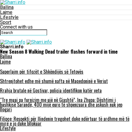
Ballina
Lajme
Lifestyle
Sport
Connect with us
Sharri.info
New Season 8 Walking Dead trailer flashes forward in time
Ballina
Lajme
Superlajm për tifozët e Shkëndijës së Tetovës
Shtrenjtohet edhe më shumë nafta në Maqedoninë e Veriut
Rrahja brutale në Gostivar, policia identifikon katër veta
“Tre muaj pa furnizim me ujë në Gjashtë”, Ina Zhupa: Dështimi i
bashkisë Sarandë, 400 mijë euro të shpenzuara dhe askush nuk jep
llogari
Filipçe: Respekti për Ilindenin tregohet duke ndërtuar të ardhme më të
mirë e jo duke bllokuar
Lifestyle