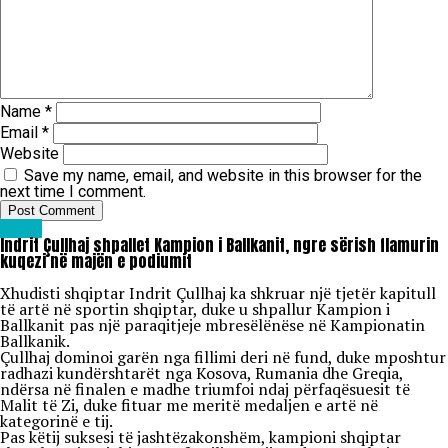
Name
*
Email
*
Website
Save my name, email, and website in this browser for the
next time I comment.
Sport
Indrit Çullhaj shpallet Kampion i Ballkanit, ngre sërish flamurin
kuqezi në majën e podiumit
Xhudisti shqiptar Indrit Çullhaj ka shkruar një tjetër kapitull
të artë në sportin shqiptar, duke u shpallur Kampion i
Ballkanit pas një paraqitjeje mbresëlënëse në Kampionatin
Ballkanik.
Çullhaj dominoi garën nga fillimi deri në fund, duke mposhtur
radhazi kundërshtarët nga Kosova, Rumania dhe Greqia,
ndërsa në finalen e madhe triumfoi ndaj përfaqësuesit të
Malit të Zi, duke fituar me meritë medaljen e artë në
kategorinë e tij.
Pas këtij suksesi të jashtëzakonshëm, kampioni shqiptar