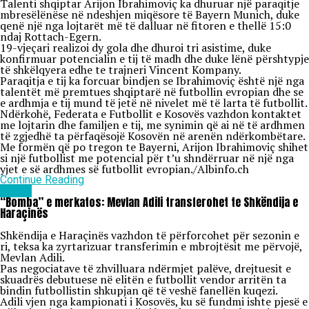
Talenti shqiptar Arijon Ibrahimoviç ka dhuruar një paraqitje
mbresëlënëse në ndeshjen miqësore të Bayern Munich, duke
qenë një nga lojtarët më të dalluar në fitoren e thellë 15:0
ndaj Rottach-Egern.
19-vjeçari realizoi dy gola dhe dhuroi tri asistime, duke
konfirmuar potencialin e tij të madh dhe duke lënë përshtypje
të shkëlqyera edhe te trajneri Vincent Kompany.
Paraqitja e tij ka forcuar bindjen se Ibrahimoviç është një nga
talentët më premtues shqiptarë në futbollin evropian dhe se
e ardhmja e tij mund të jetë në nivelet më të larta të futbollit.
Ndërkohë, Federata e Futbollit e Kosovës vazhdon kontaktet
me lojtarin dhe familjen e tij, me synimin që ai në të ardhmen
të zgjedhë ta përfaqësojë Kosovën në arenën ndërkombëtare.
Me formën që po tregon te Bayerni, Arijon Ibrahimoviç shihet
si një futbollist me potencial për t’u shndërruar në një nga
yjet e së ardhmes së futbollit evropian./Albinfo.ch
Continue Reading
Lajme
“Bomba” e merkatos: Mevlan Adili transferohet te Shkëndija e
Haraçinës
Shkëndija e Haraçinës vazhdon të përforcohet për sezonin e
ri, teksa ka zyrtarizuar transferimin e mbrojtësit me përvojë,
Mevlan Adili.
Pas negociatave të zhvilluara ndërmjet palëve, drejtuesit e
skuadrës debutuese në elitën e futbollit vendor arritën ta
bindin futbollistin shkupjan që të veshë fanellën kuqezi.
Adili vjen nga kampionati i Kosovës, ku së fundmi ishte pjesë e