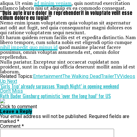
aliqua. Ut enim
ad minim veniam
, quis nostrud exercitation
ullamco laboris nisi ut aliquip ex ea commodo consequat.
“Duis aute irure dolor in reprehenderit in voluptate velit esse
cillum dolore eu fugiat”
Nemo enim ipsam voluptatem quia voluptas sit aspernatur
aut odit aut fugit, sed quia consequuntur magni dolores eos
qui ratione voluptatem sequi nesciunt.
Et harum quidem rerum facilis est et expedita distinctio. Nam
libero tempore, cum soluta nobis est eligendi optio cumque
nihil impedit quo minus id
quod maxime placeat facere
possimus, omnis voluptas assumenda est, omnis dolor
repellendus.
Nulla pariatur. Excepteur sint occaecat cupidatat non
proident, sunt in culpa qui officia deserunt mollit anim id est
laborum.
Related Topics:
Entertainment
The Walking Dead
Trailer
TV
Videos
Up Next
‘Girls Trip’ already surpasses ‘Rough Night’ in opening weekend
Don't Miss
Ruth Bader Ginsburg optimistic ‘over the long haul’ for US
Click to comment
Leave a Reply
Your email address will not be published.
Required fields are
marked
*
Comment
*