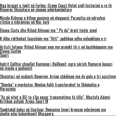
Nga brigjet e Jonit në Forbes: Green Coast Hotel sjell historinë e re të
Rivierës Shqiptare në skenën ndërkombëtare
Nicole Kidman e kthen guximin në elegancë: Paraqitja që ndryshoi
ritmin e mbrëmjes në Nju-Jork
Elvana Gjata dhe Rilind Alimani me ” Po du” krejt tjetër nivel
K Albo rikthehet fuqishëm me “Hiti”, publikon edhe videoklipin e ri
Artisti tetovar Rilind Alimani vjen me projekt të ri në bashkëpunim me
Elvana Gjatën
Sport
Indrit Çullhaj shpallet Kampion i Ballkanit, ngre sërish flamurin kuqezi
në majën e podiumit
Shqiptari që mahniti Bayernin, Arijon shkëlqen me dy gola e tri asistime
“Bomba” e merkatos: Mevlan Adili transferohet te Shkëndija e
Haraçinës
“As në vitet e 80-ta s’ka pasur transmetime të tilla”, Mustafa Ademi
kritikon ashpër Arena Sport M
Spektakël boksi në Gostivar, Benjamin Imeri kryeson mbrëmjen me
duelin ndaj kolumbianit Mosquera