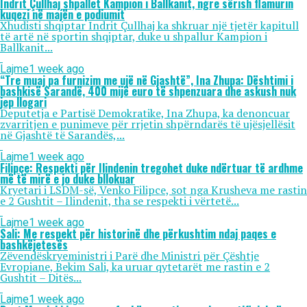
Indrit Çullhaj shpallet Kampion i Ballkanit, ngre sërish flamurin
kuqezi në majën e podiumit
Xhudisti shqiptar Indrit Çullhaj ka shkruar një tjetër kapitull
të artë në sportin shqiptar, duke u shpallur Kampion i
Ballkanit...
Lajme
1 week ago
“Tre muaj pa furnizim me ujë në Gjashtë”, Ina Zhupa: Dështimi i
bashkisë Sarandë, 400 mijë euro të shpenzuara dhe askush nuk
jep llogari
Deputetja e Partisë Demokratike, Ina Zhupa, ka denoncuar
zvarritjen e punimeve për rrjetin shpërndarës të ujësjellësit
në Gjashtë të Sarandës,...
Lajme
1 week ago
Filipçe: Respekti për Ilindenin tregohet duke ndërtuar të ardhme
më të mirë e jo duke bllokuar
Kryetari i LSDM-së, Venko Filipce, sot nga Krusheva me rastin
e 2 Gushtit – Ilindenit, tha se respekti i vërtetë...
Lajme
1 week ago
Sali: Me respekt për historinë dhe përkushtim ndaj paqes e
bashkëjetesës
Zëvendëskryeministri i Parë dhe Ministri për Çështje
Evropiane, Bekim Sali, ka uruar qytetarët me rastin e 2
Gushtit – Ditës...
Lajme
1 week ago