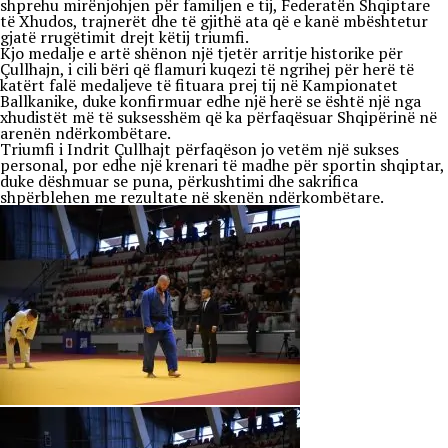
shprehu mirënjohjen për familjen e tij, Federatën Shqiptare
të Xhudos, trajnerët dhe të gjithë ata që e kanë mbështetur
gjatë rrugëtimit drejt këtij triumfi.
Kjo medalje e artë shënon një tjetër arritje historike për
Çullhajn, i cili bëri që flamuri kuqezi të ngrihej për herë të
katërt falë medaljeve të fituara prej tij në Kampionatet
Ballkanike, duke konfirmuar edhe një herë se është një nga
xhudistët më të suksesshëm që ka përfaqësuar Shqipërinë në
arenën ndërkombëtare.
Triumfi i Indrit Çullhajt përfaqëson jo vetëm një sukses
personal, por edhe një krenari të madhe për sportin shqiptar,
duke dëshmuar se puna, përkushtimi dhe sakrifica
shpërblehen me rezultate në skenën ndërkombëtare.