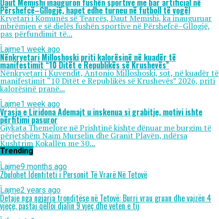
Daut Memishi inauguron fushën sportive me bar artificial në
Përshefcë–Gllogjë, hapet edhe turneu në futboll të vogël
Kryetari i Komunës së Tearcës, Daut Memishi, ka inauguruar
mbrëmjen e së dielës fushën sportive në Përshefcë–Gllogjë,
pas përfundimit të...
Lajme
1 week ago
Nënkryetari Milloshoski priti kalorësinë në kuadër të
manifestimit “10 Ditët e Republikës së Krushevës”
Nënkryetari i Kuvendit, Antonio Milloshoski, sot, në kuadër të
manifestimit “10 Ditët e Republikës së Krushevës” 2026, priti
kalorësinë pranë...
Lajme
1 week ago
Vrasja e Liridona Ademajt u inskenua si grabitje, motivi ishte
përfitimi pasuror
Gjykata Themelore në Prishtinë kishte dënuar me burgim të
përjetshëm Naim Murselin dhe Granit Plavën, ndërsa
Kushtrim Kokallën me 30...
Trending
Lajme
9 months ago
Zbulohet Identiteti i Personit Të Vrarë Në Tetovë
Lajme
2 years ago
Detaje nga ngjarja tronditëse në Tetovë: Burri vrau gruan dhe vajzën 4
vjeçe, pastaj qëlloi djalin 9 vjeç dhe veten e tij