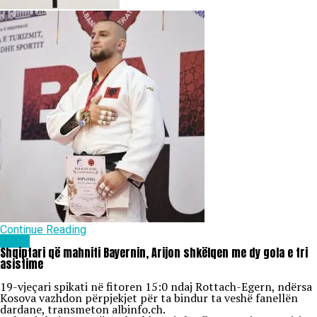
Continue Reading
Sport
Shqiptari që mahniti Bayernin, Arijon shkëlqen me dy gola e tri
asistime
19-vjeçari spikati në fitoren 15:0 ndaj Rottach-Egern, ndërsa
Kosova vazhdon përpjekjet për ta bindur ta veshë fanellën
dardane, transmeton albinfo.ch.